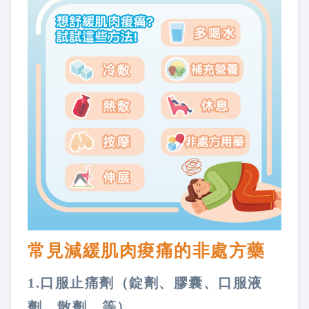
常見減緩肌肉痠痛的非處方藥
1.口服止痛劑（錠劑、膠囊、口服液
劑、散劑…等）