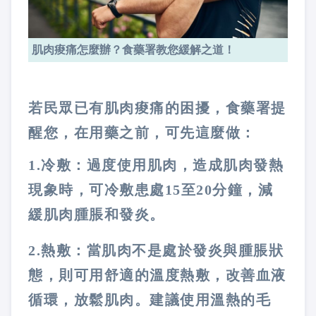
肌肉痠痛怎麼辦？食藥署教您緩解之道！
若民眾已有肌肉痠痛的困擾，食藥署提
醒您，在用藥之前，可先這麼做：
1.冷敷：過度使用肌肉，造成肌肉發熱
現象時，可冷敷患處15至20分鐘，減
緩肌肉腫脹和發炎。
2.熱敷：當肌肉不是處於發炎與腫脹狀
態，則可用舒適的溫度熱敷，改善血液
循環，放鬆肌肉。建議使用溫熱的毛