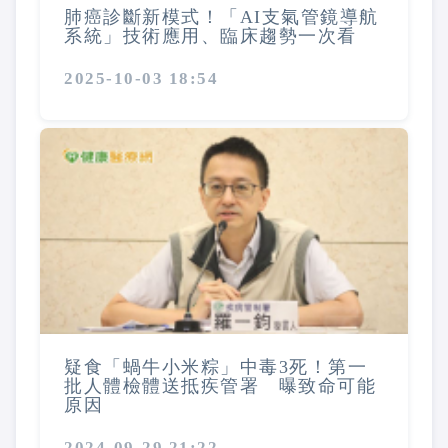
肺癌診斷新模式！「AI支氣管鏡導航
系統」技術應用、臨床趨勢一次看
2025-10-03 18:54
疑食「蝸牛小米粽」中毒3死！第一
批人體檢體送抵疾管署 曝致命可能
原因
2024-09-29 21:22