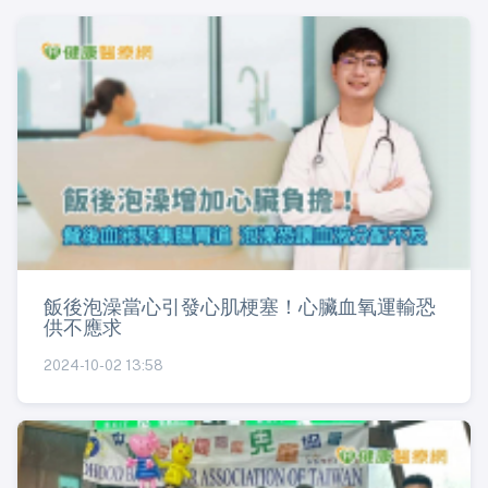
飯後泡澡當心引發心肌梗塞！心臟血氧運輸恐
供不應求
2024-10-02 13:58