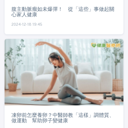
腹主動脈瘤如未爆彈！ 從「這些」事做起關
心家人健康
2024-12-18 19:45
凍卵前怎麼養卵？中醫師教「這樣」調體質、
做運動 幫助卵子變健康