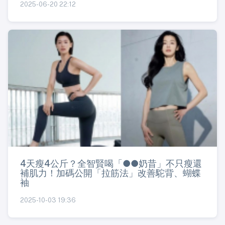
2025-06-20 22:12
4天瘦4公斤？全智賢喝「●●奶昔」不只瘦還
補肌力！加碼公開「拉筋法」改善駝背、蝴蝶
袖
2025-10-03 19:36