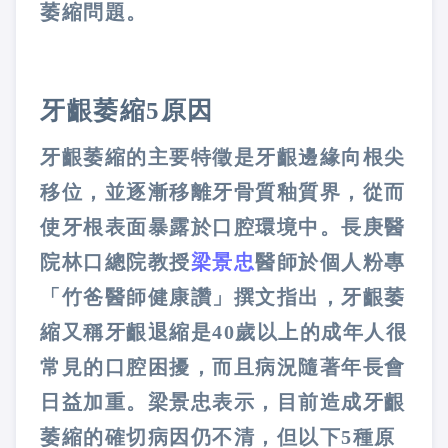
萎縮問題。
牙齦萎縮5原因
牙齦萎縮的主要特徵是牙齦邊緣向根尖
移位，並逐漸移離牙骨質釉質界，從而
使牙根表面暴露於口腔環境中。長庚醫
院林口總院教授
梁景忠
醫師於個人粉專
「竹爸醫師健康讚」撰文指出，牙齦萎
縮又稱牙齦退縮是40歲以上的成年人很
常見的口腔困擾，而且病況隨著年長會
日益加重。梁景忠表示，目前造成牙齦
萎縮的確切病因仍不清，但以下5種原