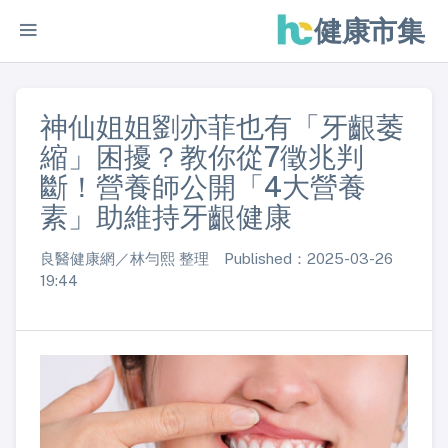
健康市集
神仙姐姐劉亦菲也有「牙齦萎
縮」困擾？教你從7徵兆判
斷！營養師公開「4大營養
素」助維持牙齦健康
良醫健康網／林勻熙 整理 Published：2025-03-26
19:44