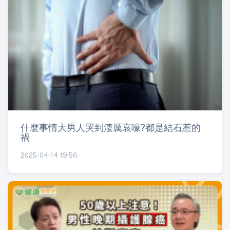
什麼事情大男人哭到淒厲哀嚎?都是結石惹的
禍
2025-04-14 19:56