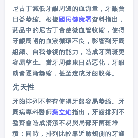
尼古丁減低牙齦周邊的血流量，牙齦會
日益萎縮。根據
國民健康署
資料指出，
菸品中的尼古丁會使微血管收縮，使得
牙齦周邊的血液循環不良，影響到牙周
組織、自我修復的能力，造成牙菌斑更
容易孳生。當牙周健康日益惡化，牙齦
就會逐漸萎縮，甚至造成牙齒脫落。
先天性
牙齒排列不整齊使得牙齦容易萎縮。牙
周病專科醫師
葉立維
指出，牙齒排列不
整齊會造成清潔不易與局部牙菌斑堆
積；同時，排列比較靠近臉頰側的牙齒