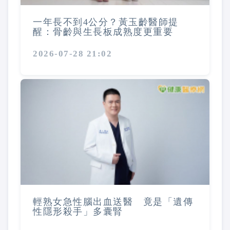
一年長不到4公分？黃玉齡醫師提
醒：骨齡與生長板成熟度更重要
2026-07-28 21:02
輕熟女急性腦出血送醫 竟是「遺傳
性隱形殺手」多囊腎