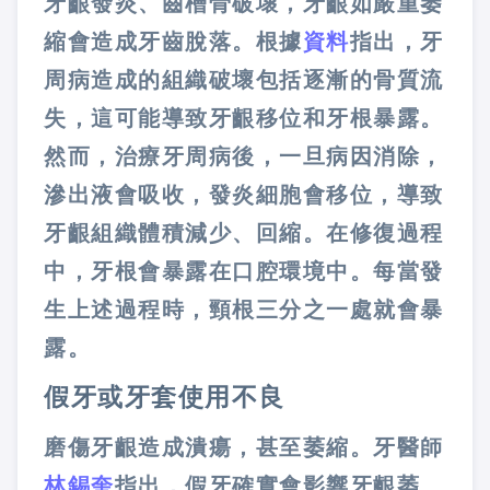
牙齦發炎、齒槽骨破壞，牙齦如嚴重萎
縮會造成牙齒脫落。根據
資料
指出，牙
周病造成的組織破壞包括逐漸的骨質流
失，這可能導致牙齦移位和牙根暴露。
然而，治療牙周病後，一旦病因消除，
滲出液會吸收，發炎細胞會移位，導致
牙齦組織體積減少、回縮。在修復過程
中，牙根會暴露在口腔環境中。每當發
生上述過程時，頸根三分之一處就會暴
露。
假牙或牙套使用不良
磨傷牙齦造成潰瘍，甚至萎縮。牙醫師
林錫奎
指出，假牙確實會影響牙齦萎