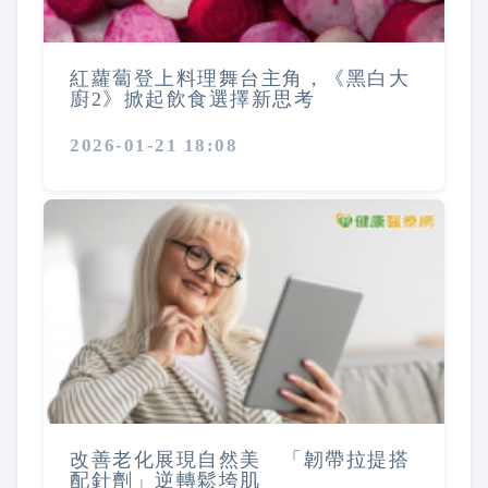
紅蘿蔔登上料理舞台主角，《黑白大
廚2》掀起飲食選擇新思考
2026-01-21 18:08
改善老化展現自然美 「韌帶拉提搭
配針劑」逆轉鬆垮肌