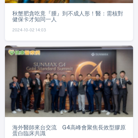
秋蟹肥貪吃竟『腫』到不成人形！醫：需核對
健保卡才知同一人
2024-10-02 14:03
海外醫師來台交流 G4高峰會聚焦長效型膠原
蛋白臨床共識