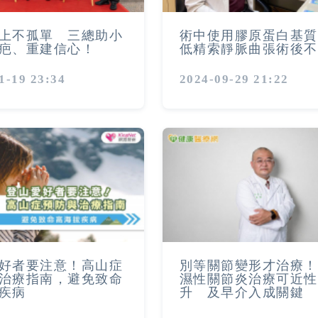
上不孤單 三總助小
術中使用膠原蛋白基質
疤、重建信心！
低精索靜脈曲張術後不
1-19 23:34
2024-09-29 21:22
好者要注意！高山症
別等關節變形才治療！
治療指南，避免致命
濕性關節炎治療可近性
疾病
升 及早介入成關鍵