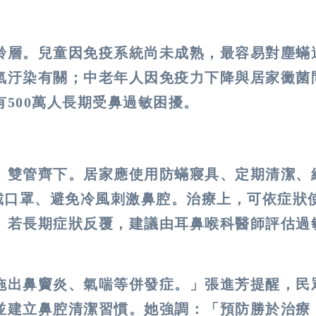
齡層。兒童因免疫系統尚未成熟，最容易對塵蟎
氣汙染有關；中老年人因免疫力下降與居家黴菌
有
500
萬人長期受鼻過敏困擾。
」雙管齊下。居家應使用防蟎寢具、定期清潔、
戴口罩、避免冷風刺激鼻腔。治療上，可依症狀
。若長期症狀反覆，建議由耳鼻喉科醫師評估過
拖出鼻竇炎、氣喘等併發症。」張進芳提醒，民
並建立鼻腔清潔習慣。她強調：「預防勝於治療