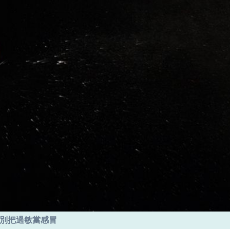
：別把過敏當感冒