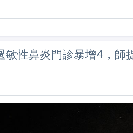
過敏性鼻炎門診暴增4，師