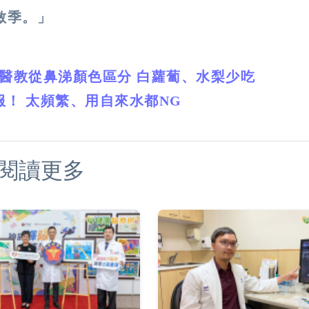
敏季。」
？醫教從鼻涕顏色區分 白蘿蔔、水梨少吃
！ 太頻繁、用自來水都NG
閱讀更多