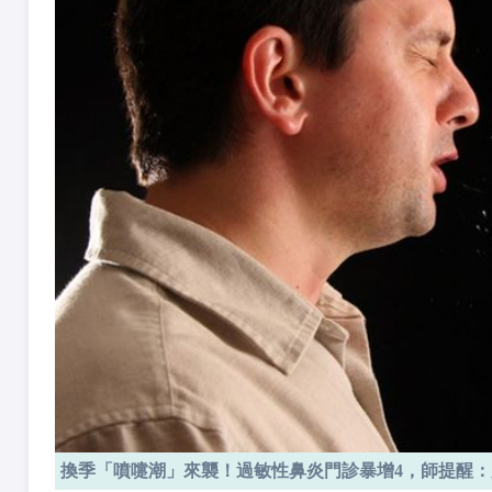
換季「噴嚏潮」來襲！過敏性鼻炎門診暴增4，師提醒