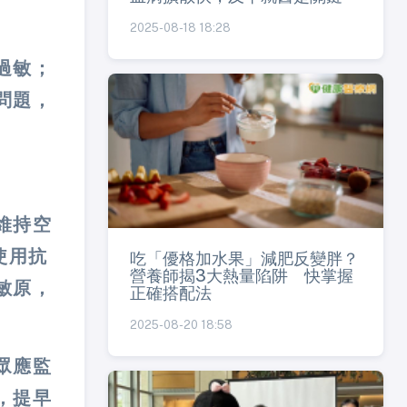
2025-08-18 18:28
過敏；
問題，
維持空
使用抗
吃「優格加水果」減肥反變胖？
營養師揭3大熱量陷阱 快掌握
敏原，
正確搭配法
2025-08-20 18:58
眾應監
，提早