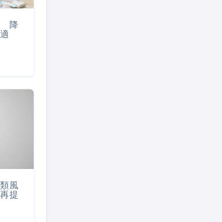
 降
適
類風
再提