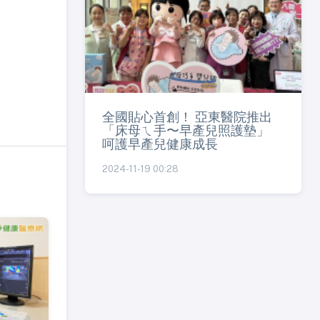
全國貼心首創！ 亞東醫院推出
「床母ㄟ手〜早產兒照護墊」
呵護早產兒健康成長
2024-11-19 00:28