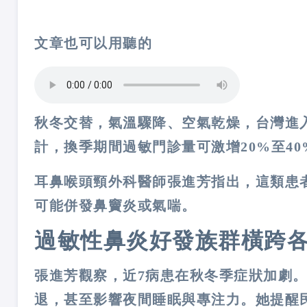
文章也可以用聽的
秋冬交替，氣溫驟降、空氣乾燥，台灣進
計，換季期間過敏門診量可激增
20%
至
40
耳鼻喉頭頸外科醫師張進芳指出，這類患
可能併發鼻竇炎或氣喘。
過敏性鼻炎好發族群橫跨
張進芳觀察，近
7
病患在秋冬季症狀加劇
退，甚至影響夜間睡眠與專注力。她提醒