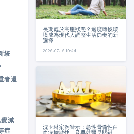
長期處於高壓狀態？適度轉換環
境成為現代人調整生活節奏的新
選擇
2026-07-16 19:44
新統
。
重者還
嗅覺減
沈玉琳案例警示：急性骨髓性白
等症
血病擴散快，及早就醫是關鍵