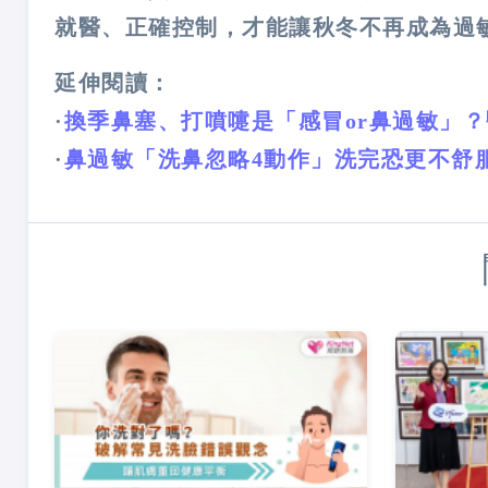
就醫、正確控制，才能讓秋冬不再成為過
延伸閱讀：
·
換季鼻塞、打噴嚏是「感冒or鼻過敏」
·
鼻過敏「洗鼻忽略4動作」洗完恐更不舒服