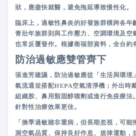
狀，應盡快就醫，避免拖延導致慢性化。
臨床上，過敏性鼻炎的好發族群橫跨各年
青壯年族群則與工作壓力、空調環境及空
也常反覆發作。根據衛福部資料，全台約
防治過敏應雙管齊下
張進芳建議，防治過敏應從「生活與環境
氣流通並搭配
HEPA
空氣清淨機；外出時
組織胺、鼻用類固醇噴劑或進行免疫療法
針對性治療效果更佳。
「換季過敏雖非重病，但長期忽視，可能
測空氣品質、保持良好作息、規律運動，