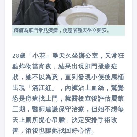
痔瘡為肛門常見疾病，使患者整天坐立難安。
28歲「小花」整天久坐辦公室，又常狂
點炸物當宵夜，結果出現肛門搔癢症
狀，她不以為意，直到發現小便後馬桶
出現「滿江紅」，內褲沾上血絲，驚覺
恐是痔瘡找上門，就醫檢查後評估屬第
三期，醫師建議保守治療，但她不想每
天上廁所提心吊膽，決定安排手術改
善，術後也讓她找回好心情。