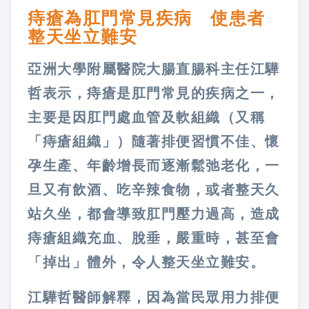
痔瘡為肛門常見疾病 使患者
整天坐立難安
亞洲大學附屬醫院大腸直腸科主任江驊
哲表示，痔瘡是肛門常見的疾病之一，
主要是因肛門處血管及軟組織（又稱
「痔瘡組織」）隨著排便習慣不佳、懷
孕生產、年齡增長而逐漸鬆弛老化，一
旦又有飲酒、吃辛辣食物，或者整天久
站久坐，都會導致肛門壓力過高，造成
痔瘡組織充血、脫垂，嚴重時，甚至會
「掉出」體外，令人整天坐立難安。
江驊哲醫師解釋，因為當民眾用力排便