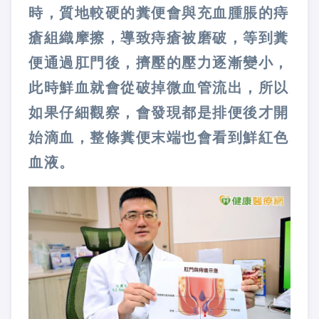
時，質地較硬的糞便會與充血腫脹的痔
瘡組織摩擦，導致痔瘡被磨破，等到糞
便通過肛門後，擠壓的壓力逐漸變小，
此時鮮血就會從破掉微血管流出，所以
如果仔細觀察，會發現都是排便後才開
始滴血，整條糞便末端也會看到鮮紅色
血液。