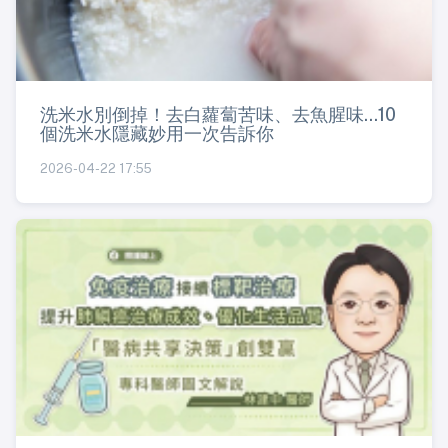
洗米水別倒掉！去白蘿蔔苦味、去魚腥味...10
個洗米水隱藏妙用一次告訴你
2026-04-22 17:55