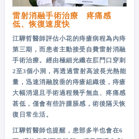
雷射消融手術治療 疼痛感
低、恢復速度快
江驊哲醫師評估小花的痔瘡病程為內痔
第三期，而患者主動接受自費雷射消融
手術治療。經由極細光纖在肛門口穿刺
2至3個小洞，再透過雷射高波長光熱能
量，迅速消融脫垂的痔瘡組織後，痔瘡
大幅消退且手術過程幾乎無血、疼痛感
甚低，僅會有些許腫脹感，術後隔天恢
復日常生活。
江驊哲醫師也提醒，患部多半也會在6