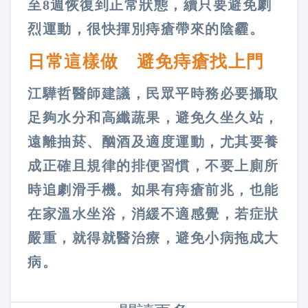
至8週恢復到正常狀態，續只要避免劇
烈運動，很快揮別痔瘡帶來的陰霾。
日常這樣做 避免痔瘡找上門
江驊哲醫師建議，民眾平時務必要攝取
足夠水分和高纖蔬果，避免久坐久站，
遠離抽菸、酗酒及適度運動，尤其要養
成正確且規律的排便習慣，不要上廁所
時追劇滑手機。如果有痔瘡前兆，也能
在家溫水坐浴，消緩不適感覺，若症狀
嚴重，就得就醫治療，避免小病拖成大
病。