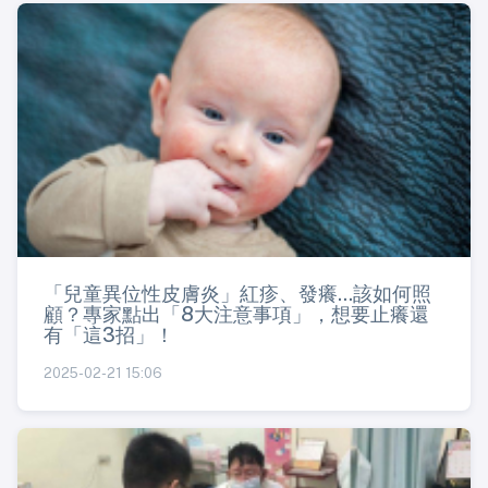
「兒童異位性皮膚炎」紅疹、發癢...該如何照
顧？專家點出「8大注意事項」，想要止癢還
有「這3招」！
2025-02-21 15:06