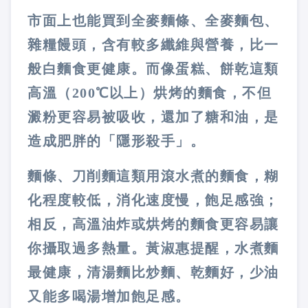
市面上也能買到全麥麵條、全麥麵包、
雜糧饅頭，含有較多纖維與營養，比一
般白麵食更健康。而像蛋糕、餅乾這類
高溫（200℃以上）烘烤的麵食，不但
澱粉更容易被吸收，還加了糖和油，是
造成肥胖的「隱形殺手」。
麵條、刀削麵這類用滾水煮的麵食，糊
化程度較低，消化速度慢，飽足感強；
相反，高溫油炸或烘烤的麵食更容易讓
你攝取過多熱量。黃淑惠提醒，水煮麵
最健康，清湯麵比炒麵、乾麵好，少油
又能多喝湯增加飽足感。