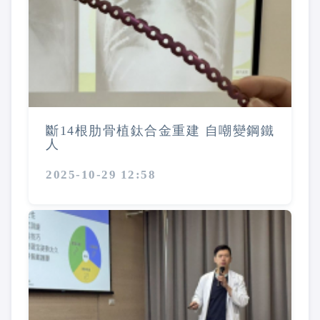
斷14根肋骨植鈦合金重建 自嘲變鋼鐵
人
2025-10-29 12:58