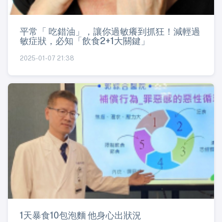
平常「 吃錯油」，讓你過敏癢到抓狂！減輕過
敏症狀，必知「飲食2+1大關鍵」
2025-01-07 21:38
1天暴食10包泡麵 他身心出狀況