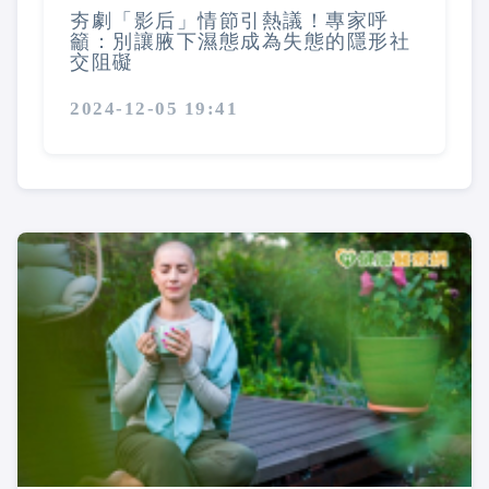
夯劇「影后」情節引熱議！專家呼
籲：別讓腋下濕態成為失態的隱形社
交阻礙
2024-12-05 19:41