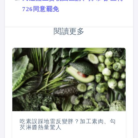
726同意罷免
閱讀更多
吃素誤踩地雷反變胖？加工素肉、勾
芡淋醬熱量驚人