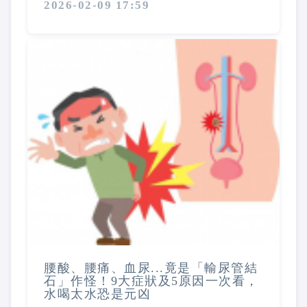
2026-02-09 17:59
腰酸、腰痛、血尿...竟是「輸尿管結
石」作怪！9大症狀及5原因一次看，
水喝太水恐是元凶