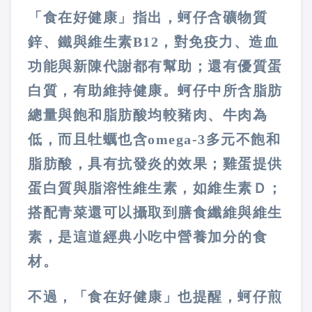
「食在好健康」指出，
蚵仔
含礦物質
鋅、鐵與維生素B12，對免疫力、造血
功能與新陳代謝都有幫助；還有優質蛋
白質，有助維持健康。蚵仔中所含脂肪
總量與飽和脂肪酸均較豬肉、牛肉為
低，而且牡蠣也含omega-3多元不飽和
脂肪酸，具有抗發炎的效果；
雞蛋
提供
蛋白質與脂溶性維生素，如維生素Ｄ；
搭配
青菜
還可以攝取到膳食纖維與維生
素，是這道經典小吃中營養加分的食
材。
不過，「食在好健康」也提醒，蚵仔煎