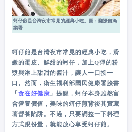
蚵仔煎是台灣夜市常見的經典小吃。圖：翻攝自漁
業署
蚵仔煎是台灣夜市常見的經典小吃，滑
嫩的蛋皮、鮮甜的蚵仔，加上Q彈的粉
漿與淋上甜甜的醬汁，讓人一口接一
口。然而，衛生福利部國民健康署臉書
「
食在好健康
」提醒，蚵仔本身雖然富
含營養價值，美味的蚵仔煎背後其實藏
著營養陷阱。不過，只要調整一下料理
方式跟份量，就能放心享受蚵仔煎。