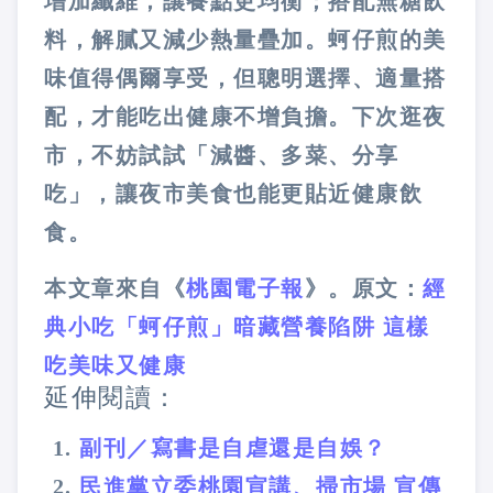
增加纖維，讓餐點更均衡；搭配無糖飲
料，解膩又減少熱量疊加。蚵仔煎的美
味值得偶爾享受，但聰明選擇、適量搭
配，才能吃出健康不增負擔。下次逛夜
市，不妨試試「減醬、多菜、分享
吃」，讓夜市美食也能更貼近健康飲
食。
本文章來自《
桃園電子報
》。原文：
經
典小吃「蚵仔煎」暗藏營養陷阱 這樣
吃美味又健康
延伸閱讀：
副刊／寫書是自虐還是自娛？
民進黨立委桃園宣講、掃市場 宣傳