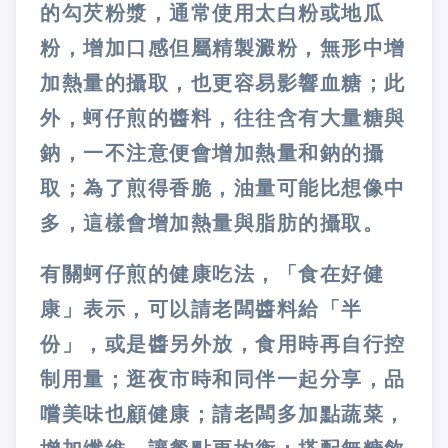
的
勾芡
粉漿，通常使用太白粉或地瓜
粉，增加口感但屬精製澱粉，無形中增
加熱量的攝取，也更容易影響血糖；此
外，蚵仔煎的
醬料
，往往含有大量糖與
鈉，一不注意便會增加熱量和鈉的攝
取；為了煎得香脆，
油量
可能比想像中
多，這樣會增加熱量與脂肪的攝取。
有關蚵仔煎的健康吃法，「食在好健
康」表示，可以請老闆醬料給「半
份」，或是醬另外放，食用時再自行控
制用量；逛夜市時和同伴一起分享，品
嚐美味也顧健康；請老闆多加點蔬菜，