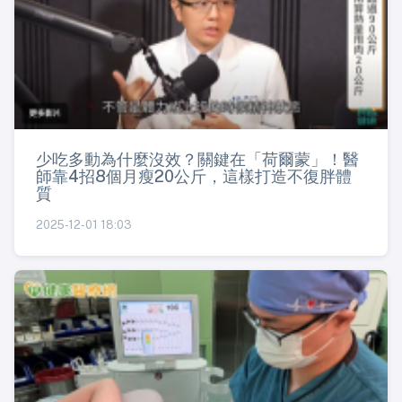
少吃多動為什麼沒效？關鍵在「荷爾蒙」！醫
師靠4招8個月瘦20公斤，這樣打造不復胖體
質
2025-12-01 18:03