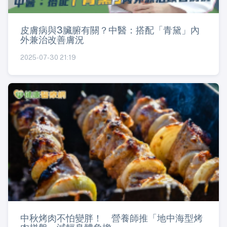
皮膚病與3臟腑有關？中醫：搭配「青黛」內
外兼治改善膚況
2025-07-30 21:19
中秋烤肉不怕變胖！ 營養師推「地中海型烤