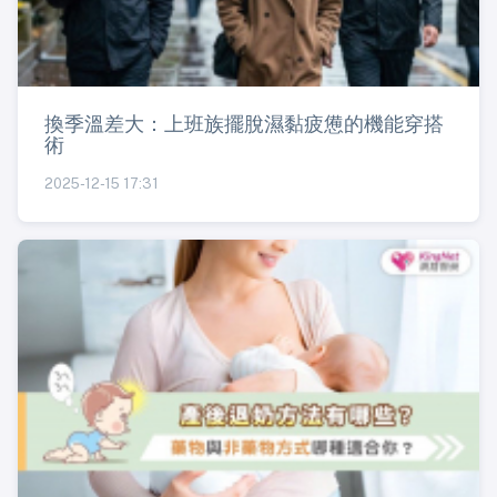
換季溫差大：上班族擺脫濕黏疲憊的機能穿搭
術
2025-12-15 17:31