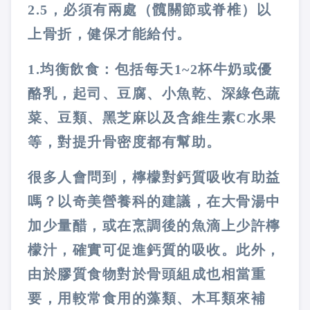
2.5
，必須有兩處（髖關節或脊椎）以
上骨折，健保才能給付。
1.
均衡飲食
：包括每天
1~2
杯牛奶或優
酪乳，起司、豆腐、小魚乾、深綠色蔬
菜、豆類、黑芝麻以及含維生素
C
水果
等，對提升骨密度都有幫助。
很多人會問到，檸檬對鈣質吸收有助益
嗎？以奇美營養科的建議，在大骨湯中
加少量醋，或在烹調後的魚滴上少許檸
檬汁，確實可促進鈣質的吸收。此外，
由於膠質食物對於骨頭組成也相當重
要，用較常食用的藻類、木耳類來補