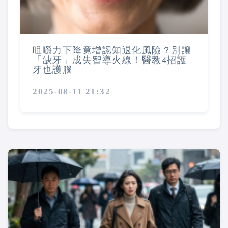
咀嚼力下降竟增認知退化風險？別讓
「缺牙」成失智導火線！醫教4招護
牙也護腦
2025-08-11 21:32