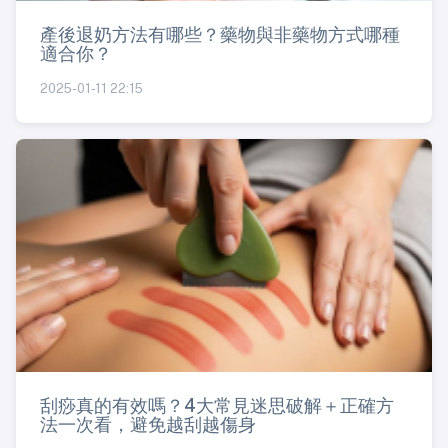
產後退奶方法有哪些？藥物與非藥物方式哪種
適合你？
2025-01-11 22:15
刮痧真的有效嗎？4大常見迷思破解＋正確方
法一次看，避免越刮越傷身