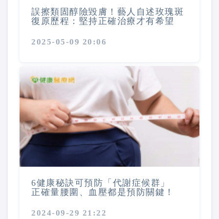
誤擦類固醇險毀膚！藝人自述玫瑰斑
復原歷程：堅持正確治療才有希望
2025-05-09 20:06
6健康秘訣可預防「代謝症候群」
正確量腰圍、血壓都是預防關鍵！
2024-09-29 21:22