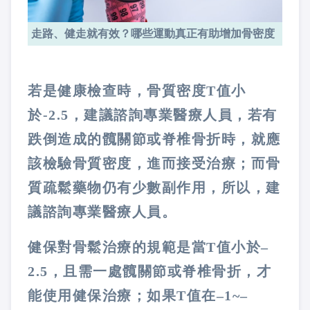
走路、健走就有效？哪些運動真正有助增加骨密度
若是健康檢查時，骨質密度
T
值小
於
-2.5
，建議諮詢專業醫療人員，若有
跌倒造成的髖關節或脊椎骨折時，就應
該檢驗骨質密度，進而接受治療；而骨
質疏鬆藥物仍有少數副作用，所以，建
議諮詢專業醫療人員。
健保對骨鬆治療的規範是當
T
值小於
–
2.5
，且需一處髖關節或脊椎骨折，才
能使用健保治療；如果
T
值在
–1~–