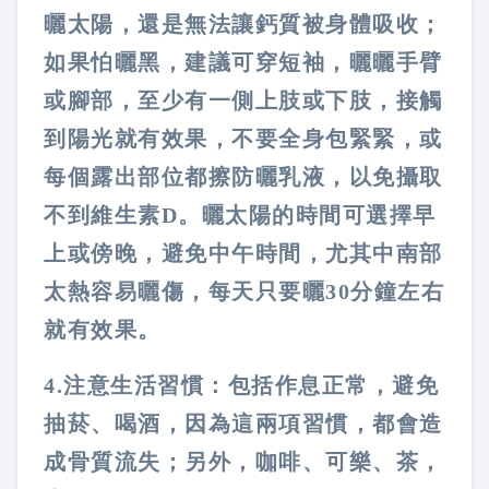
曬太陽，還是無法讓鈣質被身體吸收；
如果怕曬黑，建議可穿短袖，曬曬手臂
或腳部，至少有一側上肢或下肢，接觸
到陽光就有效果，不要全身包緊緊，或
每個露出部位都擦防曬乳液，以免攝取
不到維生素
D
。曬太陽的時間可選擇早
上或傍晚，避免中午時間，尤其中南部
太熱容易曬傷，每天只要曬
30
分鐘左右
就有效果。
4.
注意生活習慣
：包括作息正常，避免
抽菸、喝酒，因為這兩項習慣，都會造
成骨質流失；另外，咖啡、可樂、茶，