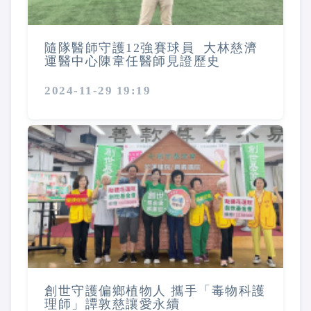
隨隊醫師守護12強賽球員 大林慈濟
運醫中心陳韋任醫師見證歷史
2024-11-29 19:19
創世守護偏鄉植物人 攜手「毒物科護
理師」譚敦慈讓愛永續