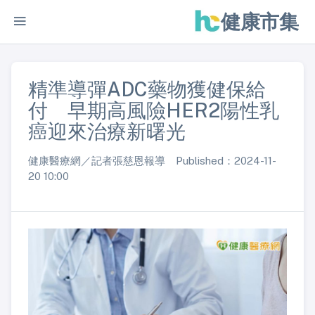
健康市集
精準導彈ADC藥物獲健保給
付 早期高風險HER2陽性乳
癌迎來治療新曙光
健康醫療網／記者張慈恩報導 Published：2024-11-
20 10:00