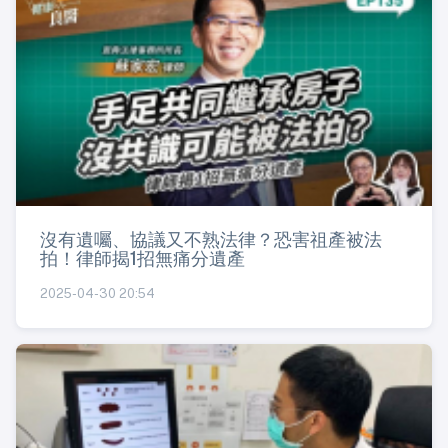
沒有遺囑、協議又不熟法律？恐害祖產被法
拍！律師揭1招無痛分遺產
2025-04-30 20:54