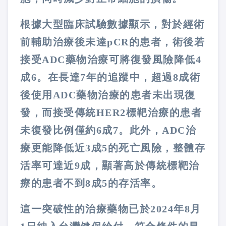
根據大型臨床試驗數據顯示，對於經術
前輔助治療後未達pCR的患者，術後若
接受ADC藥物治療可將復發風險降低4
成6。在長達7年的追蹤中，超過8成術
後使用ADC藥物治療的患者未出現復
發，而接受傳統HER2標靶治療的患者
未復發比例僅約6成7。此外，ADC治
療更能降低近3成5的死亡風險，整體存
活率可達近9成，顯著高於傳統標靶治
療的患者不到8成5的存活率。
這一突破性的治療藥物已於2024年8月