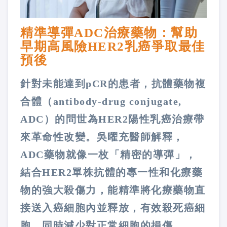
精準導彈ADC治療藥物：幫助
早期高風險HER2乳癌爭取最佳
預後
針對未能達到pCR的患者，抗體藥物複
合體（antibody-drug conjugate,
ADC）的問世為HER2陽性乳癌治療帶
來革命性改變。吳曜充醫師解釋，
ADC藥物就像一枚「精密的導彈」，
結合HER2單株抗體的專一性和化療藥
物的強大殺傷力，能精準將化療藥物直
接送入癌細胞內並釋放，有效殺死癌細
胞，同時減少對正常細胞的損傷。