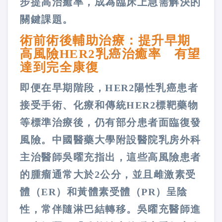
步提高治癒率，成為臨床上急需解決的
關鍵課題。
術前術後輔助治療：提升早期
高風險HER2乳癌治癒率 有望
達到完全康復
即便在早期階段，HER2陽性乳癌患者
接受手術、化療和傳統HER2標靶藥物
等標準治療後，仍有部分患者面臨復發
風險。中國醫藥大學附設醫院乳房外科
主治醫師吳曜充指出，這些高風險患者
的腫瘤通常大於2公分，並且雌激素受
體（ER）和黃體素受體（PR）呈陰
性，常伴隨淋巴結轉移。吳曜充醫師進