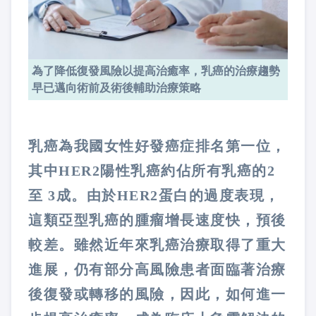
為了降低復發風險以提高治癒率，乳癌的治療趨勢
早已邁向術前及術後輔助治療策略
乳癌為我國女性好發癌症排名第一位，
其中HER2陽性乳癌約佔所有乳癌的2
至 3成。由於HER2蛋白的過度表現，
這類亞型乳癌的腫瘤增長速度快，預後
較差。雖然近年來乳癌治療取得了重大
進展，仍有部分高風險患者面臨著治療
後復發或轉移的風險，因此，如何進一