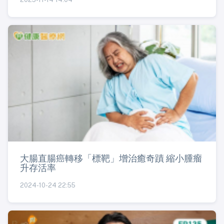
大腸直腸癌轉移「標靶」增治癒奇蹟 縮小腫瘤
升存活率
2024-10-24 22:55