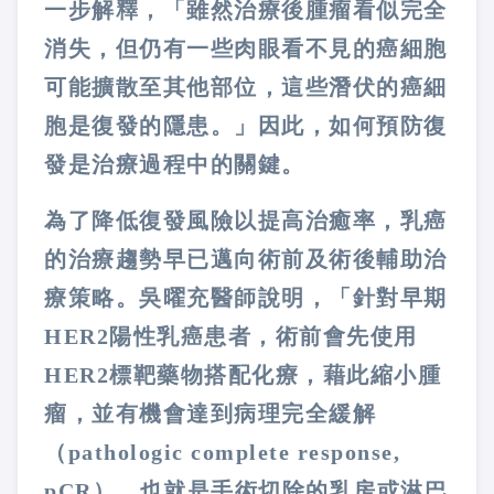
一步解釋，「雖然治療後腫瘤看似完全
消失，但仍有一些肉眼看不見的癌細胞
可能擴散至其他部位，這些潛伏的癌細
胞是復發的隱患。」因此，如何預防復
發是治療過程中的關鍵。
為了降低復發風險以提高治癒率，乳癌
的治療趨勢早已邁向術前及術後輔助治
療策略。吳曜充醫師說明，「針對早期
HER2陽性乳癌患者，術前會先使用
HER2標靶藥物搭配化療，藉此縮小腫
瘤，並有機會達到病理完全緩解
（pathologic complete response,
pCR），也就是手術切除的乳房或淋巴