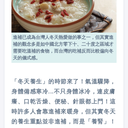
進補已成為台灣人冬天熱愛做的事之一，但其實進
補的觀念多是如中國北方零下十、二十度之區域才
需要吃溫補的食物，而台灣的吃補反而比較偏向冬
天的儀式感。
「冬天養生」的時節來了！氣溫驟降，
身體備感寒冷...不只身體冰冷，連皮膚
癢、口乾舌燥、便秘、針眼都上門！這
時許多人會靠進補來暖身，但其實冬天
的養生重點並非進補，而是「養腎」！