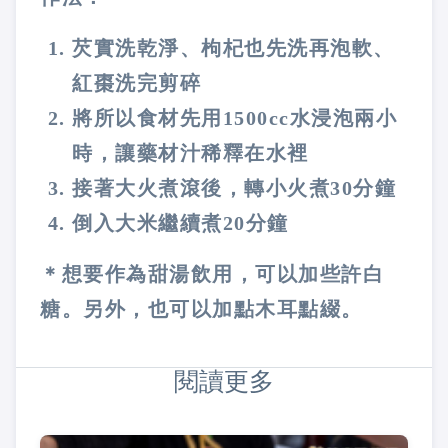
芡實洗乾淨、枸杞也先洗再泡軟、
紅棗洗完剪碎
將所以食材先用1500cc水浸泡兩小
時，讓藥材汁稀釋在水裡
接著大火煮滾後，轉小火煮30分鐘
倒入大米繼續煮20分鐘
＊想要作為甜湯飲用，可以加些許白
糖。另外，也可以加點木耳點綴。
閱讀更多