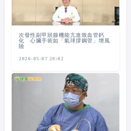
次發性副甲狀腺機能亢進致血管鈣
化 心臟手術如「氣球撐鋼管」增風
險
2026-05-07 20:02