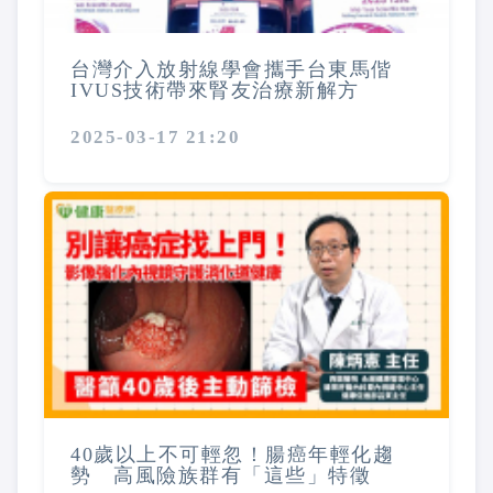
台灣介入放射線學會攜手台東馬偕
IVUS技術帶來腎友治療新解方
2025-03-17 21:20
40歲以上不可輕忽！腸癌年輕化趨
勢 高風險族群有「這些」特徵