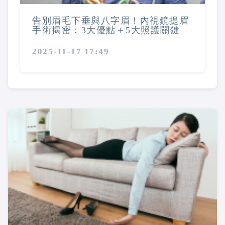
告別眉毛下垂與八字眉！內視鏡提眉
手術揭密：3大優點＋5大照護關鍵
2025-11-17 17:49