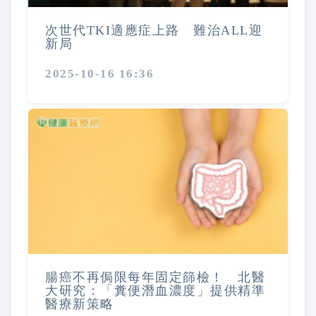
次世代TKI適應症上路 難治ALL迎
新局
2025-10-16 16:36
腸癌不再侷限每年固定篩檢！ 北醫
大研究：「糞便潛血濃度」提供精準
醫療新策略