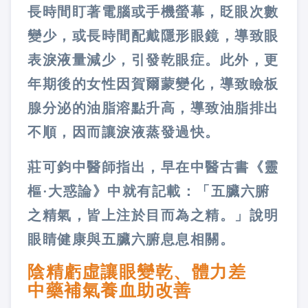
長時間盯著電腦或手機螢幕，眨眼次數
變少，或長時間配戴隱形眼鏡，導致眼
表淚液量減少，引發乾眼症。此外，更
年期後的女性因賀爾蒙變化，導致瞼板
腺分泌的油脂溶點升高，導致油脂排出
不順，因而讓淚液蒸發過快。
莊可鈞中醫師指出，早在中醫古書《靈
樞·大惑論》中就有記載：「五臟六腑
之精氣，皆上注於目而為之精。」說明
眼睛健康與五臟六腑息息相關。
陰精虧虛讓眼變乾、體力差
中藥補氣養血助改善