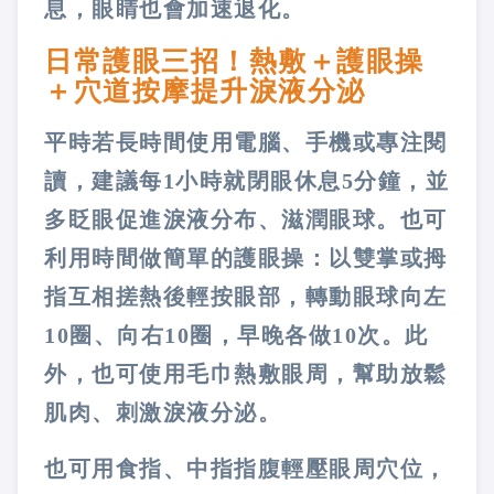
息，眼睛也會加速退化。
日常護眼三招！熱敷＋護眼操
＋穴道按摩提升淚液分泌
平時若長時間使用電腦、手機或專注閱
讀，建議每1小時就閉眼休息5分鐘，並
多眨眼促進淚液分布、滋潤眼球。也可
利用時間做簡單的護眼操：以雙掌或拇
指互相搓熱後輕按眼部，轉動眼球向左
10圈、向右10圈，早晚各做10次。此
外，也可使用毛巾熱敷眼周，幫助放鬆
肌肉、刺激淚液分泌。
也可用食指、中指指腹輕壓眼周穴位，