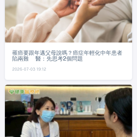
罹癌要跟年邁父母說嗎？癌症年輕化中年患者
陷兩難 醫：先思考2個問題
2026-07-03 19:12