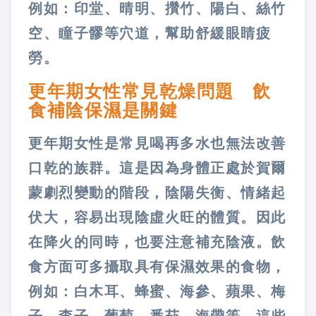
例如：印堂、晴明、攢竹、陽白、絲竹
空、瞳子髎等穴道，幫助舒緩眼睛疲
勞。
更年期女性常見乾燥問題 飲
食補陰保濕是關鍵
更年期女性是常見喝再多水也無法改善
口乾的族群。這是因為身體正處於賀爾
蒙劇烈變動的階段，陰陽失衡、情緒起
伏大，容易出現陰虛火旺的體質。因此
在降火的同時，也要注意補充陰液。飲
食方面可多攝取具有保濕效果的食物，
例如：白木耳、蜂蜜、海參、蘋果、梅
子、李子、葡萄、番茄、海帶等，這些