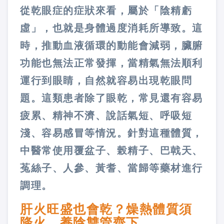
從乾眼症的症狀來看，屬於「陰精虧
虛」，也就是身體過度消耗所導致。這
時，推動血液循環的動能會減弱，臟腑
功能也無法正常發揮，當精氣無法順利
運行到眼睛，自然就容易出現乾眼問
題。這類患者除了眼乾，常見還有容易
疲累、精神不濟、說話氣短、呼吸短
淺、容易感冒等情況。針對這種體質，
中醫常使用覆盆子、榖精子、巴戟天、
菟絲子、人參、黃耆、當歸等藥材進行
調理。
肝火旺盛也會乾？燥熱體質須
降火、養陰雙管齊下