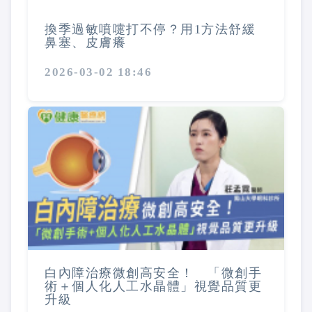
換季過敏噴嚏打不停？用1方法舒緩
鼻塞、皮膚癢
2026-03-02 18:46
白內障治療微創高安全！ 「微創手
術＋個人化人工水晶體」視覺品質更
升級