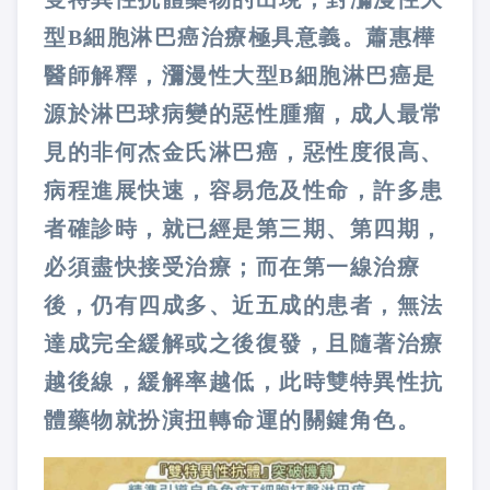
型B細胞淋巴癌治療極具意義。蕭惠樺
醫師解釋，瀰漫性大型B細胞淋巴癌是
源於淋巴球病變的惡性腫瘤，成人最常
見的非何杰金氏淋巴癌，惡性度很高、
病程進展快速，容易危及性命，許多患
者確診時，就已經是第三期、第四期，
必須盡快接受治療；而在第一線治療
後，仍有四成多、近五成的患者，無法
達成完全緩解或之後復發，且隨著治療
越後線，緩解率越低，此時雙特異性抗
體藥物就扮演扭轉命運的關鍵角色。