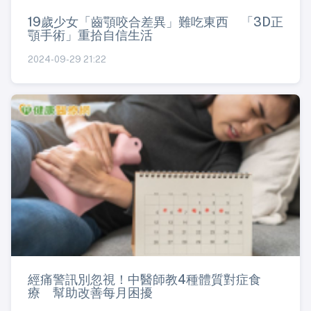
19歲少女「齒顎咬合差異」難吃東西 「3D正
顎手術」重拾自信生活
2024-09-29 21:22
經痛警訊別忽視！中醫師教4種體質對症食
療 幫助改善每月困擾