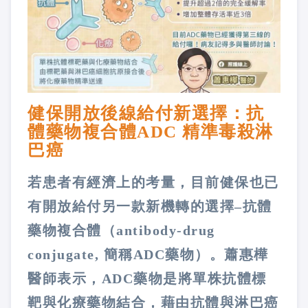
健保開放後線給付新選擇：抗
體藥物複合體ADC 精準毒殺淋
巴癌
若患者有經濟上的考量，目前健保也已
有開放給付另一款新機轉的選擇–抗體
藥物複合體（antibody-drug
conjugate, 簡稱ADC藥物）。蕭惠樺
醫師表示，ADC藥物是將單株抗體標
靶與化療藥物結合，藉由抗體與淋巴癌