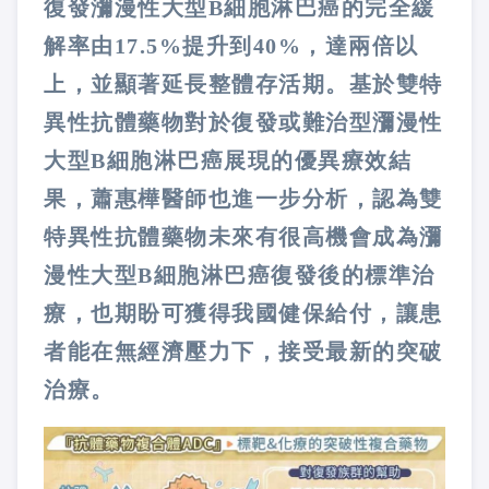
復發瀰漫性大型B細胞淋巴癌的完全緩
解率由17.5%提升到40%，達兩倍以
上，並顯著延長整體存活期。基於雙特
異性抗體藥物對於復發或難治型瀰漫性
大型B細胞淋巴癌展現的優異療效結
果，蕭惠樺醫師也進一步分析，認為雙
特異性抗體藥物未來有很高機會成為瀰
漫性大型B細胞淋巴癌復發後的標準治
療，也期盼可獲得我國健保給付，讓患
者能在無經濟壓力下，接受最新的突破
治療。