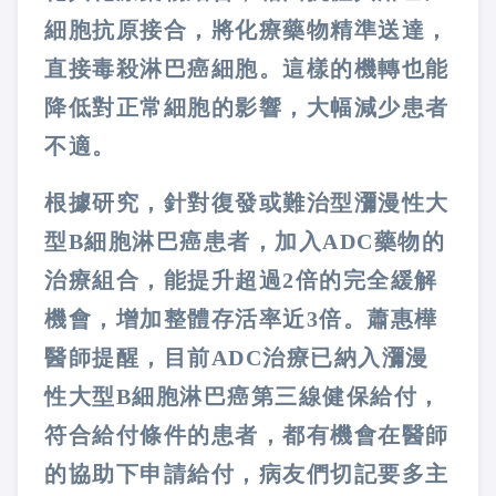
細胞抗原接合，將化療藥物精準送達，
直接毒殺淋巴癌細胞。這樣的機轉也能
降低對正常細胞的影響，大幅減少患者
不適。
根據研究，針對復發或難治型瀰漫性大
型B細胞淋巴癌患者，加入ADC藥物的
治療組合，能提升超過2倍的完全緩解
機會，增加整體存活率近3倍。蕭惠樺
醫師提醒，目前ADC治療已納入瀰漫
性大型B細胞淋巴癌第三線健保給付，
符合給付條件的患者，都有機會在醫師
的協助下申請給付，病友們切記要多主