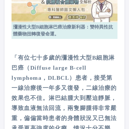
瀰漫性大型B細胞淋巴癌治療新利器：雙特異性抗
體藥物扭轉復發命運。
「有位七十多歲的瀰漫性大型B細胞淋
巴癌（Diffuse large B-cell
lymphoma，DLBCL）患者，接受第
一線治療後一年多又復發，二線治療的
效果也不佳。淋巴結腫大到壓迫靜脈，
導致血液無法回流，兩隻腳腫得非常嚴
重，偏偏當時患者的身體狀況又已無法
承受更高強度的化療，情況十分不樂