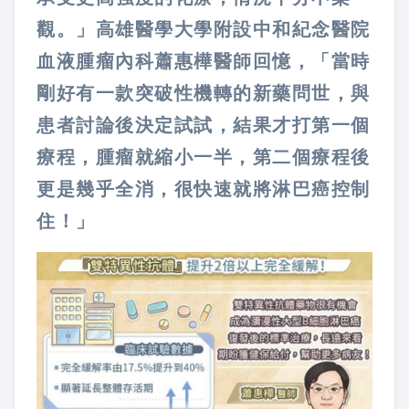
觀。」高雄醫學大學附設中和紀念醫院
血液腫瘤內科蕭惠樺醫師回憶，「當時
剛好有一款突破性機轉的新藥問世，與
患者討論後決定試試，結果才打第一個
療程，腫瘤就縮小一半，第二個療程後
更是幾乎全消，很快速就將淋巴癌控制
住！」