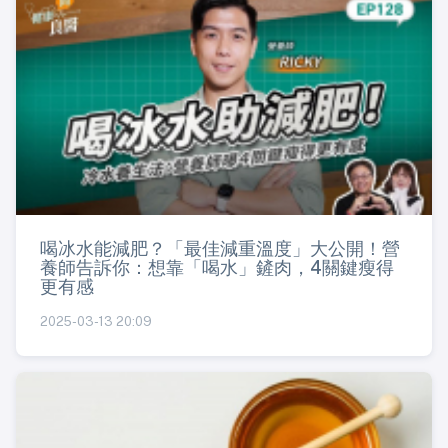
喝冰水能減肥？「最佳減重溫度」大公開！營
養師告訴你：想靠「喝水」鏟肉，4關鍵瘦得
更有感
2025-03-13 20:09