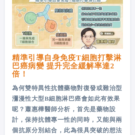
精準引導自身免疫T細胞打擊淋
巴癌病變 提升完全緩解率達2
倍！
為何雙特異性抗體藥物對復發或難治型
瀰漫性大型B細胞淋巴癌會如此有效果
呢？蕭惠樺醫師分析，首先是藥物設
計，保持抗體專一性的同時，又能與兩
個抗原分別結合，此為很具突破的想法