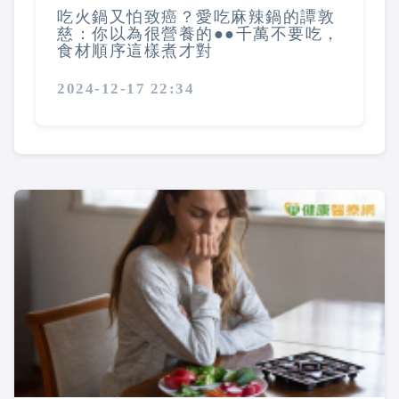
吃火鍋又怕致癌？愛吃麻辣鍋的譚敦
慈：你以為很營養的●●千萬不要吃，
食材順序這樣煮才對
2024-12-17 22:34