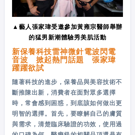
▲藝人張家瑋受邀參加黃雍宗醫師舉辦
的猛男新潮體驗秀美肌活動
新保養科技雷神微針電波閃電
音波 掀起熱門話題 張家瑋
躍躍欲試
隨著科技的進步，保養品與美容技術不
斷推陳出新，消費者在面對眾多選擇
時，常會感到困惑，到底該如何做出更
明智的選擇。首先，要瞭解自己的膚質
與需求，清楚臨床驗證的功效，使用過
的口碑為何，醫療級的相關品項還是有