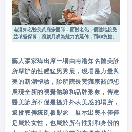
南港知名醫美黃雍宗醫師：面對老化，優雅地接受
並積極保養，讓歲月成為魅力的延伸，而非負擔。
藝人張家瑋出席一場由南港知名醫美診
所舉辦的性感猛男秀展，現場是力量與
美的新潮體驗，診所院長黃雍宗醫師想
展現全新的視覺體驗和品牌形象，傳達
醫美診所不僅是提升外表美感的場所，
還挑戰傳統刻板觀念，展示出美不僅僅
是屬於女性，也屬於所有性別和身份的