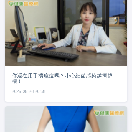
你還在用手擠痘痘嗎？小心細菌感染越擠越
糟！
2025-05-26 20:38