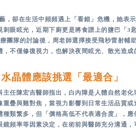
園藝，卻在生活中頻頻遇上「看錯」危機，她表
現刺眼眩光，近期下廚更是將食譜上的鹽巴「3
醫療團隊的討論後，周老師選擇接受飛秒雷射輔
體，不僅修復視力，也解決夜間眩光、散光造成
：水晶體應該挑選「最適合」
科主任陳宏吉醫師指出，白內障是人體自然老化
像重疊與難對焦，當視力影響到日常生活品質或
體種類繁多，但「價格高低不代表適合度」，應
眼鏡頻率等因素決定，在術前與醫師充分溝通，