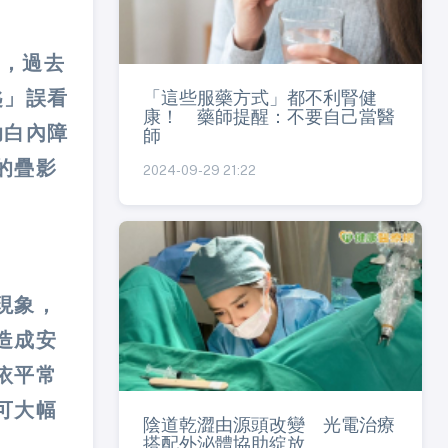
示，過去
「這些服藥方式」都不利腎健
匙」誤看
康！ 藥師提醒：不要自己當醫
助白內障
師
的疊影
2024-09-29 21:22
現象，
造成安
依平常
可大幅
陰道乾澀由源頭改變 光電治療
搭配外泌體協助綻放