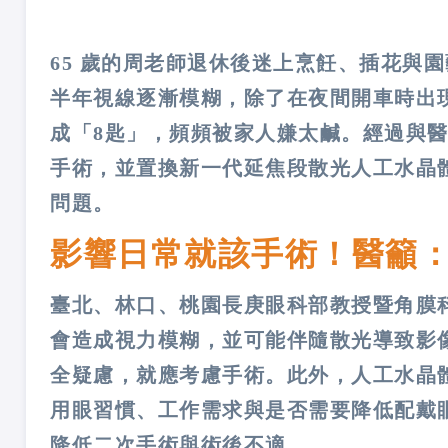
65 歲的周老師退休後迷上烹飪、插花與
半年視線逐漸模糊，除了在夜間開車時出
成「8匙」，頻頻被家人嫌太鹹。經過與
手術，並置換新一代延焦段散光人工水晶
問題。
影響日常就該手術！醫籲
臺北、林口、桃園長庚眼科部教授暨角膜
會造成視力模糊，並可能伴隨散光導致影
全疑慮，就應考慮手術。此外，人工水晶
用眼習慣、工作需求與是否需要降低配戴
降低二次手術與術後不適。