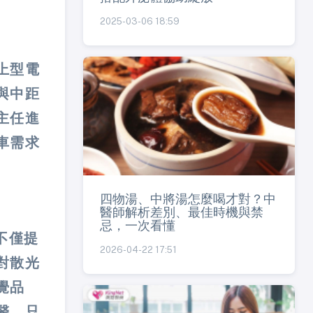
2025-03-06 18:59
上型電
與中距
主任進
車需求
四物湯、中將湯怎麼喝才對？中
醫師解析差別、最佳時機與禁
忌，一次看懂
不僅提
2026-04-22 17:51
對散光
覺品
醫，只