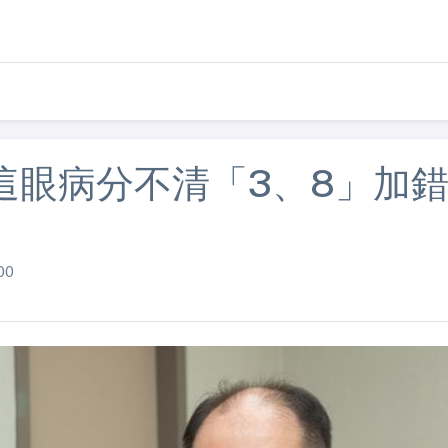
這眼病分不清「3、8」加
00