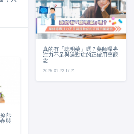
真的有「聰明藥」嗎？藥師曝專
注力不足與過動症的正確用藥觀
念
2025-01-23 17:21
芳療師
春與