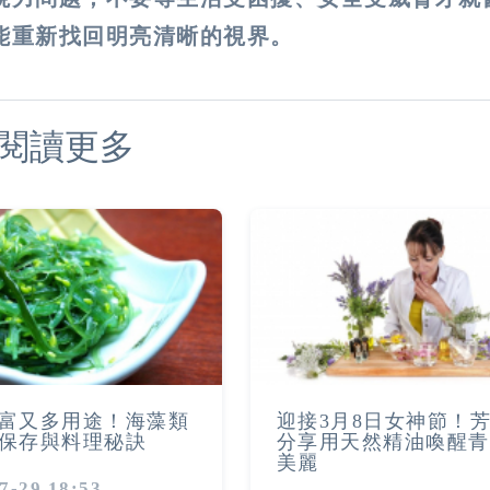
能重新找回明亮清晰的視界。
閱讀更多
富又多用途！海藻類
迎接3月8日女神節！
保存與料理秘訣
分享用天然精油喚醒青
美麗
7-29 18:53