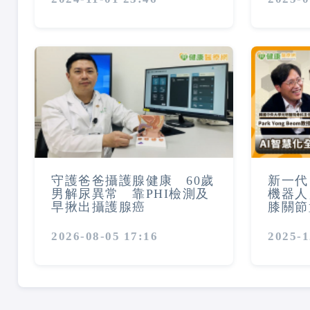
守護爸爸攝護腺健康 60歲
新一代
男解尿異常 靠PHI檢測及
機器人
早揪出攝護腺癌
膝關節
2026-08-05 17:16
2025-1