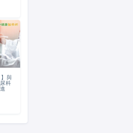
會】與
尿科
進