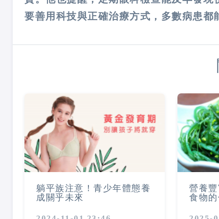
要善用科技與正確治療方式，多數病患都
躺平族注意！青少年體態養
營養豐
成關乎未來
食物的
2024-11-01 23:46
2025-0