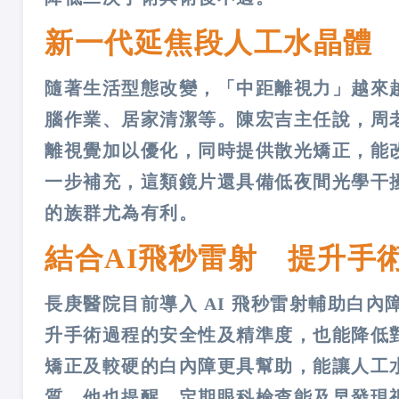
新一代延焦段人工水晶體
隨著生活型態改變，「中距離視力」越來
腦作業、居家清潔等。陳宏吉主任說，周
離視覺加以優化，同時提供散光矯正，能
一步補充，這類鏡片還具備低夜間光學干
的族群尤為有利。
結合AI飛秒雷射 提升手
長庚醫院目前導入 AI 飛秒雷射輔助白
升手術過程的安全性及精準度，也能降低
矯正及較硬的白內障更具幫助，能讓人工
質。他也提醒，定期眼科檢查能及早發現