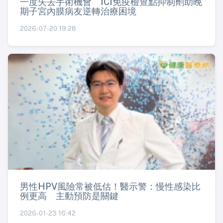
一度失去手術機會 ICI免疫檢查點抑制劑助晚
期子宮內膜病友逆轉治療困境
2026-07-20 19:28
男性HPV風險常被低估！醫示警：慢性感染比
例更高 主動預防是關鍵
2026-01-23 16:42