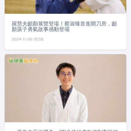
羅慧夫顱顏展覽登場！蔡淑臻首進開刀房，顱
顏孩子勇氣故事感動登場
2024-11-06 18:58