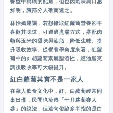
餐盤中稱職的配角，但也因氣味與口感
鮮明，讓部分人敬而遠之。
林怡嫣建議，若想攝取紅蘿蔔營養卻不
喜歡其味道，可透過煮湯方式，搭配肉
類與玉米的甜味與油脂，降低生味、提
升吸收效率。從營養學角度來看，紅蘿
蔔中的β
-
胡蘿蔔素屬脂溶性，經油脂烹
調後吸收率可大幅提升。
紅白蘿蔔其實不是一家人
在華人飲食文化中，紅、白蘿蔔經常同
桌出現，民間也流傳「十月蘿蔔賽人
參」的說法，但這句俗諺多半指的是白