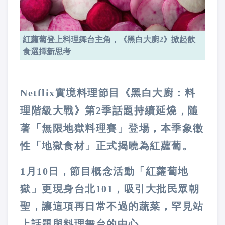
紅蘿蔔登上料理舞台主角，《黑白大廚2》掀起飲
食選擇新思考
Netflix
實境料理節目《黑白大廚：料
理階級大戰》第
2
季話題持續延燒，隨
著「無限地獄料理賽」登場，本季象徵
性「地獄食材」正式揭曉為紅蘿蔔。
1
月
10
日，節目概念活動「紅蘿蔔地
獄」更現身台北
101
，吸引大批民眾朝
聖，讓這項再日常不過的蔬菜，罕見站
上話題與料理舞台的中心。