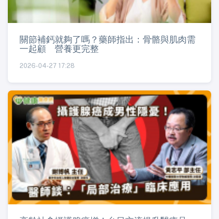
關節補鈣就夠了嗎？藥師指出：骨骼與肌肉需
一起顧 營養更完整
2026-04-27 17:28