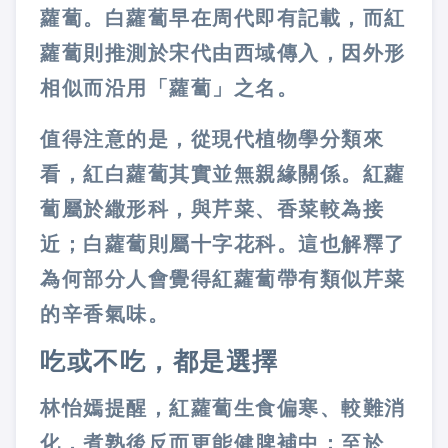
蘿蔔。白蘿蔔早在周代即有記載，而紅
蘿蔔則推測於宋代由西域傳入，因外形
相似而沿用「蘿蔔」之名。
值得注意的是，從現代植物學分類來
看，紅白蘿蔔其實並無親緣關係。紅蘿
蔔屬於繖形科，與芹菜、香菜較為接
近；白蘿蔔則屬十字花科。這也解釋了
為何部分人會覺得紅蘿蔔帶有類似芹菜
的辛香氣味。
吃或不吃，都是選擇
林怡嫣提醒，紅蘿蔔生食偏寒、較難消
化，煮熟後反而更能健脾補中；至於