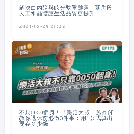
解決白內障與眩光雙重難題！延焦段
人工水晶體讓生活品質更提升
2024-09-29 21:22
不只0050翻身！「樂活大叔」施昇輝
教你退休前必做3件事：用1公式算出
要存多少錢