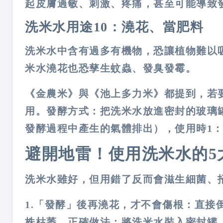
起皮膚過敏、刺激、疼痛，甚至可能導致
洗米水用途10：澆花、當肥料
洗米水中含有過多有機物，恐讓植物難以
米水澆花也恐孳生蚊蟲、發臭發霉。
《金農米》與《池上多力米》都提到，若
用。發酵方式：把洗米水放進密封的玻璃罐
發酵過程中產生的氣體排出），使用時1：
避開地雷！使用洗米水的5
洗米水雖好，但用錯了反而會滋生細菌、
1.「發酵」後再澆花，才不會傷根：
直接
株枯萎。正確做法：將洗米水裝入密封罐，放