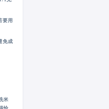
若要用
避免成
洗米
得恰