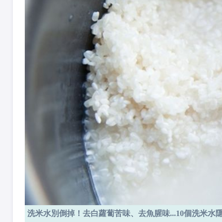
洗米水別倒掉！去白蘿蔔苦味、去魚腥味...10個洗米水