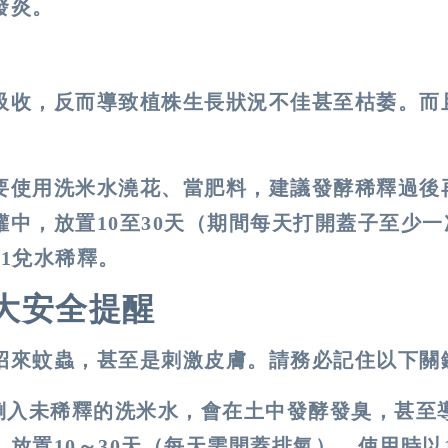
發炎。
吸收，反而導致植株生長狀況不佳甚至枯萎。而
要使用洗米水澆花、當肥料，建議發酵稀釋過後
中，放置10至30天（期間每天打開蓋子至少一
1兌水稀釋。
大安全提醒
招來蚊蟲，甚至是刺激皮膚。請務必記住以下關
倒入未稀釋的洗米水，會在土中發酵發臭，甚至
置10～30天（每天需開蓋排氣），使用時以1