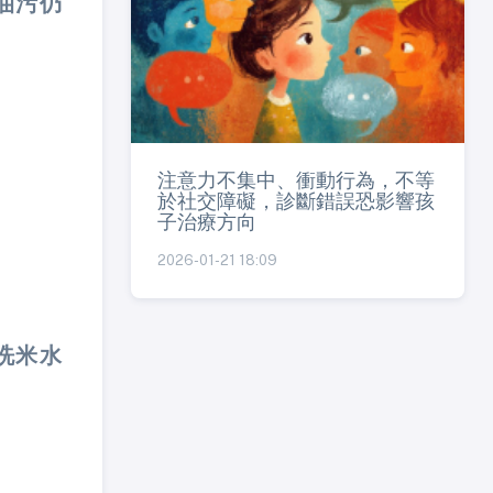
油污仍
注意力不集中、衝動行為，不等
於社交障礙，診斷錯誤恐影響孩
子治療方向
2026-01-21 18:09
洗米水