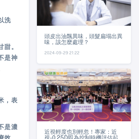
以洗
頭皮出油飄異味，頭髮扁塌出異
味，該怎麼處理？
甘甜。
2024-09-29 21:22
不是神
。
米，表
不是濃
近視輕度也別輕忽！專家：近
視-0.25D即為控制時機評估起
療效。