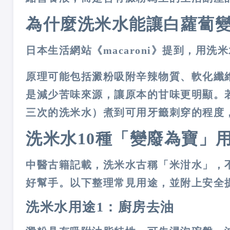
為什麼洗米水能讓白蘿蔔
日本生活網站《macaroni》提到，用
原理可能包括澱粉吸附辛辣物質、軟化纖
是減少苦味來源
，讓原本的甘味更明顯。
三次的洗米水）煮到可用牙籤刺穿的程度
洗米水10種「變廢為寶」
中醫古籍記載，洗米水古稱「米泔水」，
好幫手。以下整理常見用途，並附上安全
洗米水用途1：廚房去油