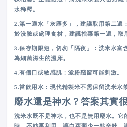
水稀釋。
2.第一遍水「灰塵多」，建議取用第二遍
於洗臉或處理食材，建議捨棄第一遍，取
3.保存期限短，切勿「隔夜」：
洗米水富
為細菌滋生的溫床。
4.有傷口或敏感肌：
澱粉殘留可能刺激。
5.當飲用水：
現代精製米不需保留洗米水
廢水還是神水？答案其實
洗米水既不是神水，也不是無用廢水。它
時，不妨再利用，讓白蘿蔔少一點辛辣、