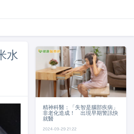
米水
精神科醫：「失智是腦部疾病」
非老化造成！ 出現早期警訊快
就醫
2024-09-29 21:22