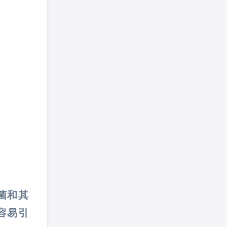
。
菌和其
容易引