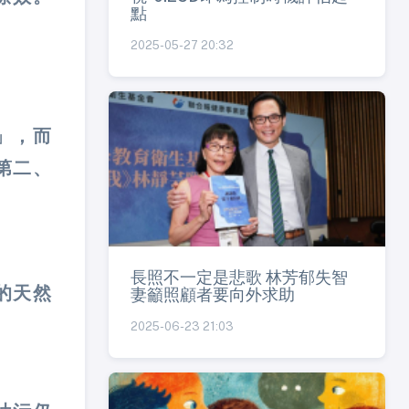
點
2025-05-27 20:32
。
」，而
第二、
長照不一定是悲歌 林芳郁失智
的天然
妻籲照顧者要向外求助
2025-06-23 21:03