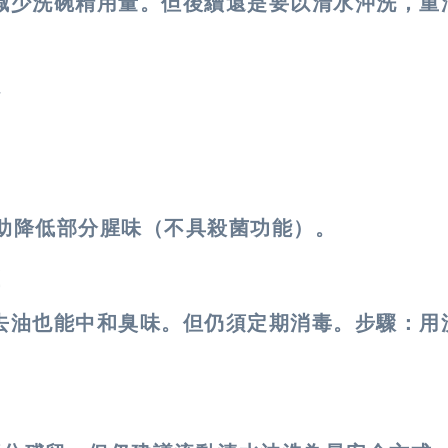
減少洗碗精用量。但後續還是要以清水沖洗，重
味
幫助降低部分腥味（不具殺菌功能）。
盒
去油也能中和臭味。但仍須定期消毒。步驟：用