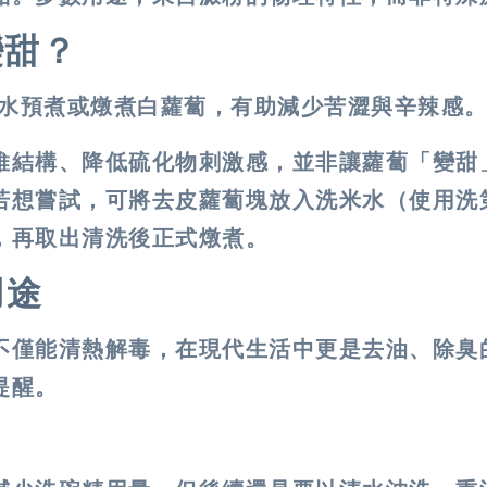
變甜？
洗米水預煮或燉煮白蘿蔔，有助減少苦澀與辛辣感
維結構、降低硫化物刺激感，
並非讓蘿蔔「變甜
若想嘗試，可將去皮蘿蔔塊放入洗米水（使用洗
，再取出清洗後正式燉煮。
用途
不僅能清熱解毒，在現代生活中更是去油、除臭
提醒。