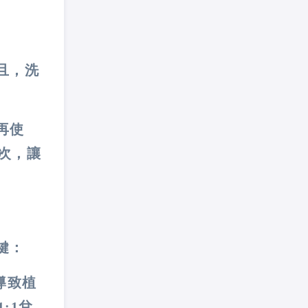
且，洗
再使
次，讓
鍵：
導致植
:1兌