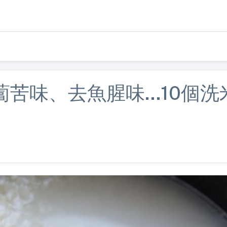
苦味、去魚腥味...10個洗