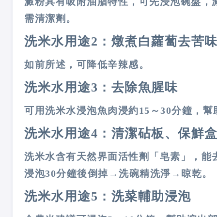
澱粉具有吸附油脂特性，可先浸泡碗盤，
需清潔劑。
洗米水用途2：燉煮白蘿蔔去苦
如前所述，可降低辛辣感。
洗米水用途3：去除魚腥味
可用洗米水浸泡魚肉浸約15～30分鐘，
洗米水用途4：清潔砧板、保鮮
洗米水含有天然界面活性劑「皂素」，能
浸泡30分鐘後倒掉→洗碗精洗淨→晾乾。
洗米水用途5：洗菜輔助浸泡