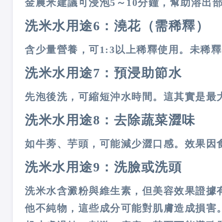
金農米建議可浸泡5～10分鐘，幫助溶出
洗米水用途6：澆花（需稀釋）
含少量營養，可1:3以上稀釋使用。未稀
洗米水用途7：預浸助節水
先泡後洗，可縮短沖水時間。這其實是最
洗米水用途8：去除蔬菜澀味
如牛蒡、芋頭，可能減少澀口感。效果因
洗米水用途9：洗臉或洗頭
洗米水含澱粉與維生素，但美容效果證據
他不純物，這些成分可能對肌膚造成損害