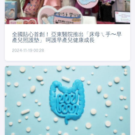
全國貼心首創！ 亞東醫院推出「床母ㄟ手〜早
產兒照護墊」 呵護早產兒健康成長
2024-11-19 00:28