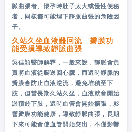
脈曲張者、懷孕時肚子太大或慢性便秘
者，同樣都可能埋下靜脈曲張的危險因
子。
久站久坐血液難回流 瓣膜功
能受損導致靜脈曲張
吳佳穎醫師解釋，一般來說，靜脈會負
責將血液從腳送回心臟，而這時靜脈的
瓣膜會防止血液逆流，避免堆積至下
肢，但當長期久站久坐，血液就會開始
淤積於下肢，這時血管會開始擴張，影
響瓣膜功能健康，導致靜脈曲張，長期
下來可能會使血管開始突出，不僅影響