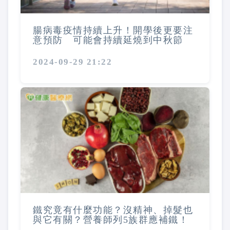
腸病毒疫情持續上升！開學後更要注
意預防 可能會持續延燒到中秋節
2024-09-29 21:22
鐵究竟有什麼功能？沒精神、掉髮也
與它有關？營養師列5族群應補鐵！