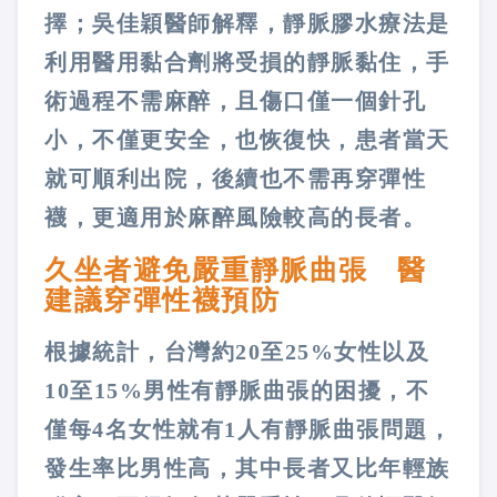
擇；吳佳穎醫師解釋，靜脈膠水療法是
利用醫用黏合劑將受損的靜脈黏住，手
術過程不需麻醉，且傷口僅一個針孔
小，不僅更安全，也恢復快，患者當天
就可順利出院，後續也不需再穿彈性
襪，更適用於麻醉風險較高的長者。
久坐者避免嚴重靜脈曲張 醫
建議穿彈性襪預防
根據統計，台灣約20至25%女性以及
10至15%男性有靜脈曲張的困擾，不
僅每4名女性就有1人有靜脈曲張問題，
發生率比男性高，其中長者又比年輕族