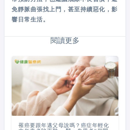
免靜脈曲張找上門，甚至持續惡化，影
響日常生活。
閱讀更多
罹癌要跟年邁父母說嗎？癌症年輕化