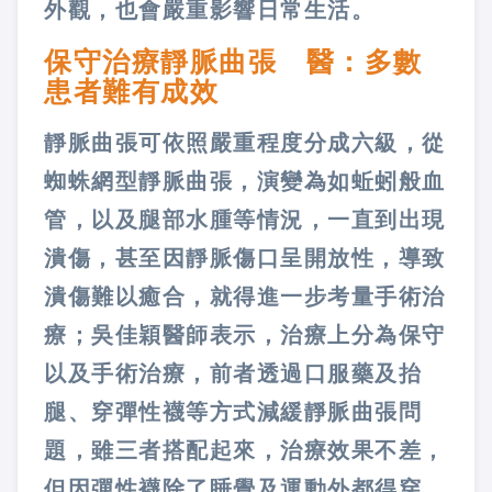
外觀，也會嚴重影響日常生活。
保守治療靜脈曲張 醫：多數
患者難有成效
靜脈曲張可依照嚴重程度分成六級，從
蜘蛛網型靜脈曲張，演變為如蚯蚓般血
管，以及腿部水腫等情況，一直到出現
潰傷，甚至因靜脈傷口呈開放性，導致
潰傷難以癒合，就得進一步考量手術治
療；吳佳穎醫師表示，治療上分為保守
以及手術治療，前者透過口服藥及抬
腿、穿彈性襪等方式減緩靜脈曲張問
題，雖三者搭配起來，治療效果不差，
但因彈性襪除了睡覺及運動外都得穿