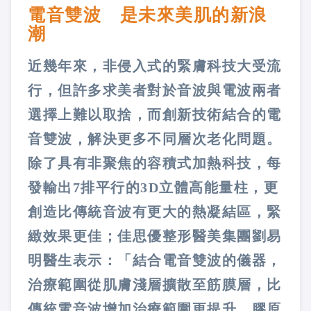
電音雙波 是未來美肌的新浪
潮
近幾年來，非侵入式的緊膚科技大受流
行，但許多求美者對於音波與電波兩者
選擇上難以取捨，而創新技術結合的電
音雙波，解決更多不同層次老化問題。
除了具有非聚焦的容積式加熱科技，每
發輸出7排平行的3D立體高能量柱，更
創造比傳統音波有更大的熱凝結區，緊
緻效果更佳；佳思優整形醫美集團劉易
明醫生表示：「結合電音雙波的儀器，
治療範圍從肌膚淺層擴散至筋膜層，比
傳統電音波增加治療範圍更提升，膠原