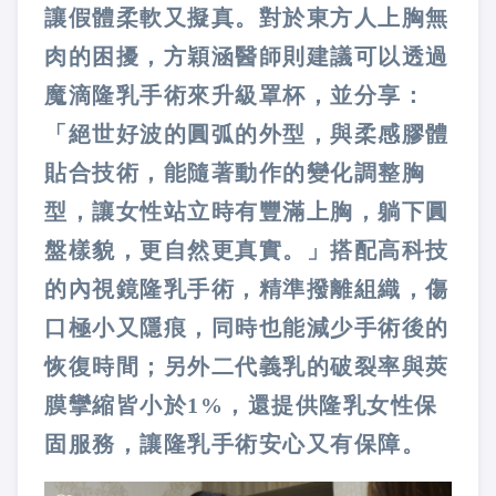
讓假體柔軟又擬真。對於東方人上胸無
肉的困擾，方穎涵醫師則建議可以透過
魔滴隆乳手術來升級罩杯，並分享：
「絕世好波的圓弧的外型，與柔感膠體
貼合技術，能隨著動作的變化調整胸
型，讓女性站立時有豐滿上胸，躺下圓
盤樣貌，更自然更真實。」搭配高科技
的內視鏡隆乳手術，精準撥離組織，傷
口極小又隱痕，同時也能減少手術後的
恢復時間；另外二代義乳的破裂率與莢
膜攣縮皆小於1%，還提供隆乳女性保
固服務，讓隆乳手術安心又有保障。