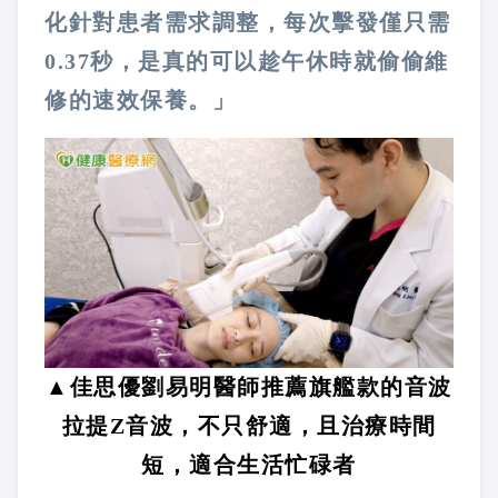
化針對患者需求調整，每次擊發僅只需
0.37秒，是真的可以趁午休時就偷偷維
修的速效保養。」
▲佳思優劉易明醫師推薦旗艦款的音波
拉提Z音波，不只舒適，且治療時間
短，適合生活忙碌者