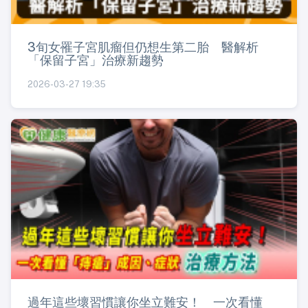
3旬女罹子宮肌瘤但仍想生第二胎 醫解析
「保留子宮」治療新趨勢
2026-03-27 19:35
過年這些壞習慣讓你坐立難安！ 一次看懂