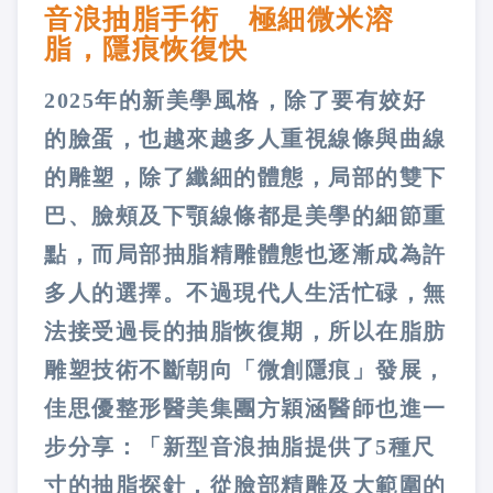
音浪抽脂手術 極細微米溶
脂，隱痕恢復快
2025年的新美學風格，除了要有姣好
的臉蛋，也越來越多人重視線條與曲線
的雕塑，除了纖細的體態，局部的雙下
巴、臉頰及下顎線條都是美學的細節重
點，而局部抽脂精雕體態也逐漸成為許
多人的選擇。不過現代人生活忙碌，無
法接受過長的抽脂恢復期，所以在脂肪
雕塑技術不斷朝向「微創隱痕」發展，
佳思優整形醫美集團方穎涵醫師也進一
步分享：「新型音浪抽脂提供了5種尺
寸的抽脂探針，從臉部精雕及大範圍的