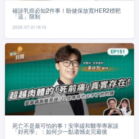
確診乳癌必知2件事！盼健保放寬HER2標靶
「這」限制
2026-07-01 19:19
死亡不是最可怕的事！安寧緩和醫學專家談
「好死學」：如何少一點遺憾走完最後