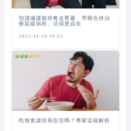
別讓攝護腺癌奪走尊嚴 早期合併治
療延緩病程、活得更自在
2025-11-10 19:51
吃辣會讓你長痘痘嗎？專家這樣解析