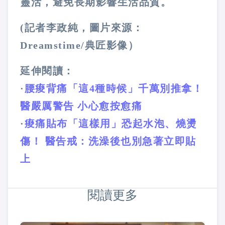
靈活，避免長期影響生活品質。
(記者李政純，圖片來源：
Dreamstime/典匠影像）
延伸閱讀：
·
腰痠背痛「這4種時候」千萬別推拿！
醫嚴厲警告 小心愈按愈痛
·
痠痛貼布「這樣用」恐起水泡、燒燙
傷！ 醫告戒：洗澡後也別急著立即貼
上
閱讀更多