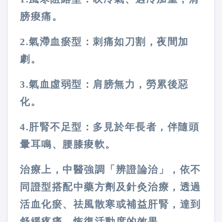
膀痠痛。
2.
氣滯血瘀型：刺痛如刀割，夜間加
劇。
3.
氣血虛弱型：肩膀無力，勞累後惡
化。
4.
肝腎不足型：多見於年長者，伴隨頭
暈耳鳴、腰膝痠軟。
治療上，中醫強調「辨證論治」，依不
同證型搭配中藥方劑及針灸治療，透過
活血化瘀、祛風散寒或補益肝腎，達到
舒緩疼痛、恢復活動度的效果。