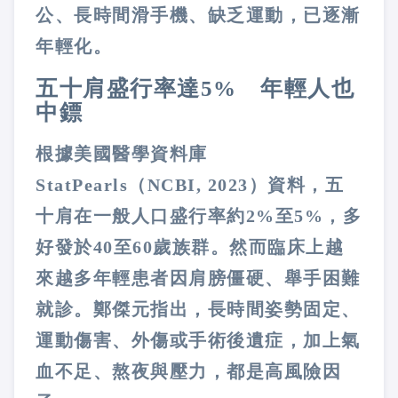
公、長時間滑手機、缺乏運動，已逐漸
年輕化。
五十肩盛行率達
5%
年輕人也
中鏢
根據美國醫學資料庫
StatPearls
（
NCBI, 2023
）資料，五
十肩在一般人口盛行率約
2%
至
5%
，多
好發於
40
至
60
歲族群。然而臨床上越
來越多年輕患者因肩膀僵硬、舉手困難
就診。鄭傑元指出，長時間姿勢固定、
運動傷害、外傷或手術後遺症，加上氣
血不足、熬夜與壓力，都是高風險因