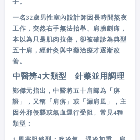
子。
一名
32
歲男性室內設計師因長時間熬夜
工作，突然右手無法抬舉、肩膀劇痛，
本以為只是肌肉拉傷，卻被確診為典型
五十肩，經針灸與中藥治療才逐漸改
善。
中醫辨
4
大類型 針藥並用調理
鄭傑元指出，中醫將五十肩歸為「痹
證」，又稱「肩痹」或「漏肩風」，主
因外邪侵襲或氣血運行受阻。常見
4
種
類型：
1.
風寒阻絡型：吹冷氣、遇冷加重，肩