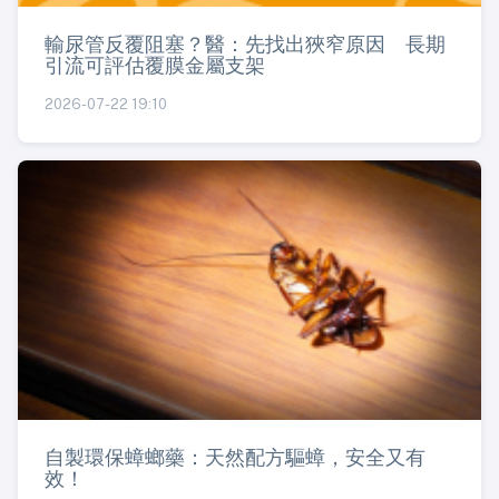
輸尿管反覆阻塞？醫：先找出狹窄原因 長期
引流可評估覆膜金屬支架
2026-07-22 19:10
自製環保蟑螂藥：天然配方驅蟑，安全又有
效！