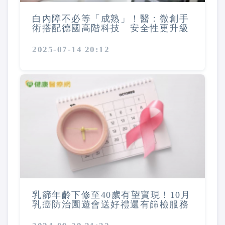
白內障不必等「成熟」！醫：微創手
術搭配德國高階科技 安全性更升級
2025-07-14 20:12
乳篩年齡下修至40歲有望實現！10月
乳癌防治園遊會送好禮還有篩檢服務