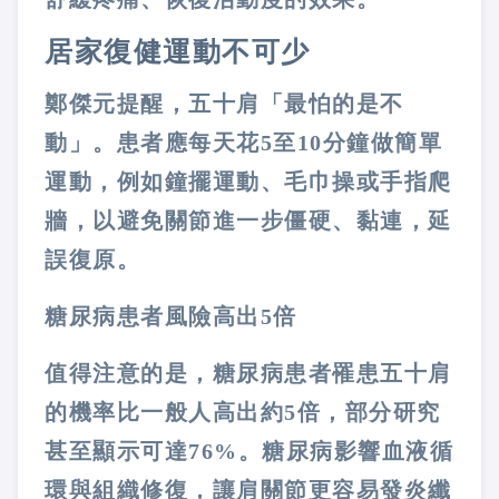
居家復健運動不可少
鄭傑元提醒，五十肩「最怕的是不
動」。患者應每天花
5
至
10
分鐘做簡單
運動，例如鐘擺運動、毛巾操或手指爬
牆，以避免關節進一步僵硬、黏連，延
誤復原。
糖尿病患者風險高出
5
倍
值得注意的是，糖尿病患者罹患五十肩
的機率比一般人高出約
5
倍，部分研究
甚至顯示可達
76%
。糖尿病影響血液循
環與組織修復，讓肩關節更容易發炎纖