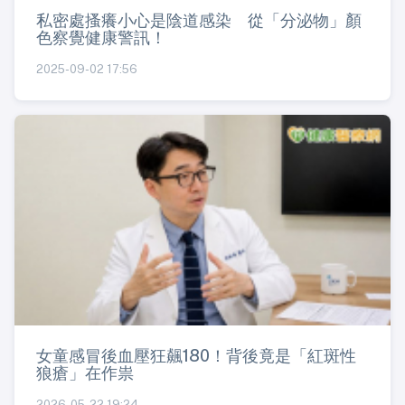
私密處搔癢小心是陰道感染 從「分泌物」顏
色察覺健康警訊！
2025-09-02 17:56
女童感冒後血壓狂飆180！背後竟是「紅斑性
狼瘡」在作祟
2026-05-22 19:24