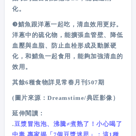
化。
❸
鯖魚跟洋蔥一起吃，清血效用更好。
洋蔥中的硫化物，能擴張血管壁、降低
血壓與血脂、防止血栓形成及動脈硬
化，和鯖魚一起食用，能夠加強清血的
效用。
其餘6種食物詳見常春月刊507期
(圖片來源：Dreamstime/典匠影像）
延伸閱讀：
.
豆漿冒泡泡、沸騰≠煮熟了！小心喝了
中毒 專家揭「7個豆漿迷思」：這1種