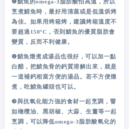
❶
鯖魚的omega-3脂肪酸怕高溫，所以
烹煮鯖魚時，最好用清蒸或是低溫烘烤
為佳。如果用烤箱烤，建議烤箱溫度不
要超過150ºC，否則鯖魚的優質脂肪會
變質，反而不利健康。
❷
鯖魚燉煮成湯品也很好，可以加一點
白醋，把鯖魚骨的鈣質溶解出來，就是
一道補鈣相當方便的湯品。若不方便燉
煮，吃鯖魚罐頭也可以。
❸
與抗氧化能力強的食材一起烹調，譬
如橄欖油、黑胡椒、大蒜、生薑等一起
烹調，可以降低omega-3脂肪酸氧化的