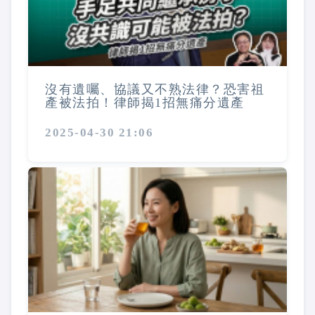
沒有遺囑、協議又不熟法律？恐害祖
產被法拍！律師揭1招無痛分遺產
2025-04-30 21:06