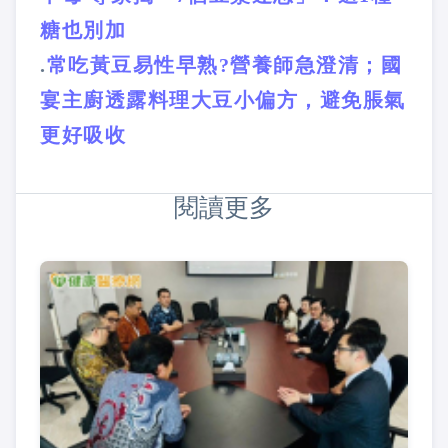
糖也別加
.
常吃黃豆易性早熟?營養師急澄清；國
宴主廚透露料理大豆小偏方，避免脹氣
更好吸收
閱讀更多