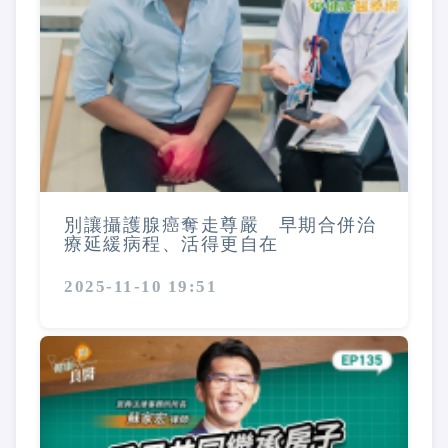
別讓攝護腺癌奪走尊嚴 早期合併治
療延緩病程、活得更自在
2025-11-10 19:51