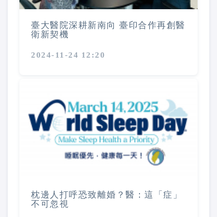
臺大醫院深耕新南向 臺印合作再創醫
衛新契機
2024-11-24 12:20
枕邊人打呼恐致離婚？醫：這「症」
不可忽視