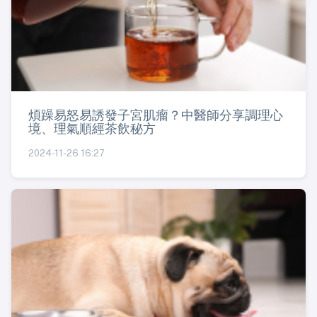
煩躁易怒易誘發子宮肌瘤？中醫師分享調理心
境、理氣順經茶飲秘方
2024-11-26 16:27