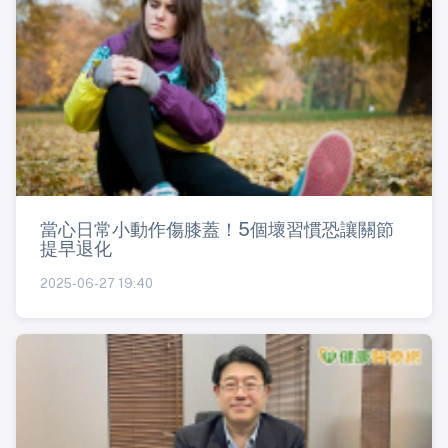
當心日常小動作傷膝蓋！5個壞習慣恐讓關節
提早退化
2025-06-27 19:40