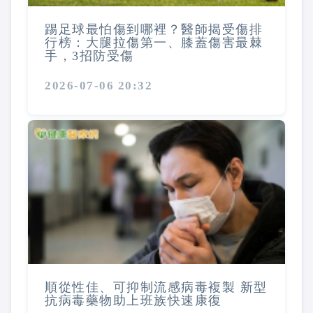
踢足球最怕傷到哪裡？醫師揭受傷排
行榜：大腿拉傷第一、膝蓋傷害最棘
手，3招防受傷
2026-07-06 20:32
順從性佳、可抑制流感病毒複製 新型
抗病毒藥物助上班族快速康復