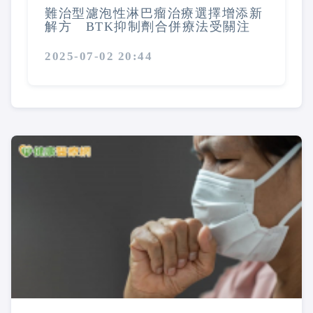
難治型濾泡性淋巴瘤治療選擇增添新
解方 BTK抑制劑合併療法受關注
2025-07-02 20:44