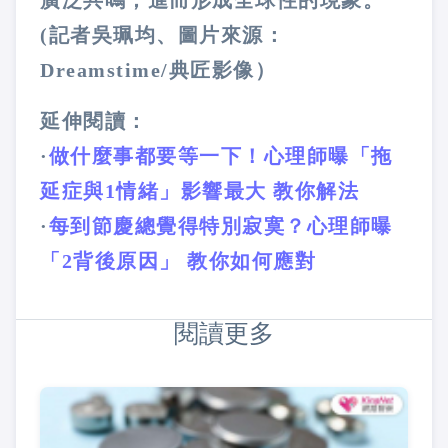
(記者吳珮均、圖片來源：
Dreamstime/典匠影像）
延伸閱讀：
·
做什麼事都要等一下！心理師曝「拖
延症與1情緒」影響最大 教你解法
·
每到節慶總覺得特別寂寞？心理師曝
「2背後原因」 教你如何應對
閱讀更多