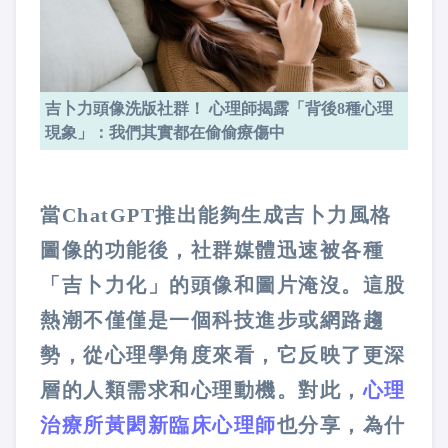
吉卜力頭像洗版社群！ 心理師揭露「背後8種心理
現象」：我們其實都在偷偷療傷中
當ChatGPT推出能夠生成吉卜力風格
圖像的功能後，社群媒體迅速被各種
「吉卜力化」的頭像和圖片淹沒。這股
熱潮不僅僅是一個科技進步或網路趨
勢，從心理學角度來看，它反映了更深
層的人類需求和心理動機。對此，
心理
治療所黃閎新臨床心理師
也分享，為什