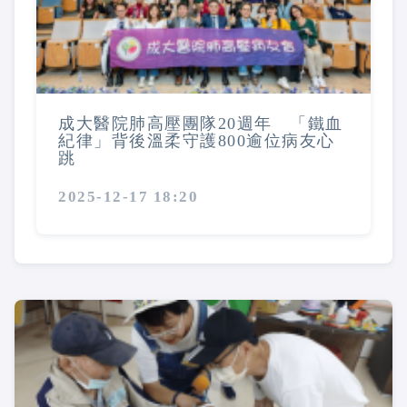
成大醫院肺高壓團隊20週年 「鐵血
紀律」背後溫柔守護800逾位病友心
跳
2025-12-17 18:20