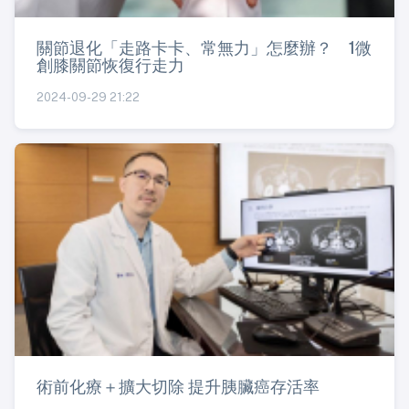
關節退化「走路卡卡、常無力」怎麼辦？ 1微
創膝關節恢復行走力
2024-09-29 21:22
術前化療＋擴大切除 提升胰臟癌存活率