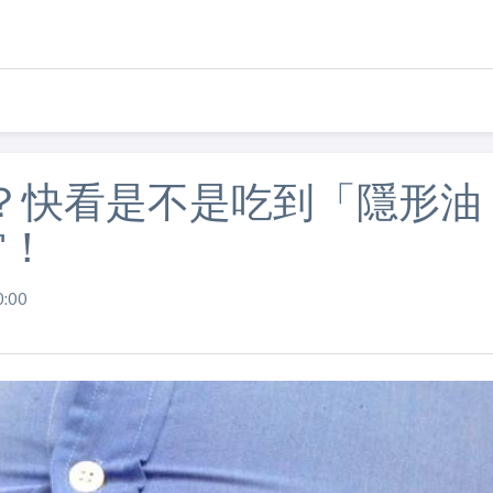
？快看是不是吃到「隱形油
雷！
:00