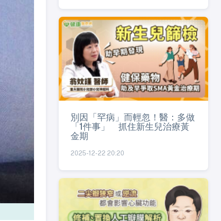
別因「罕病」而輕忽！醫：多做
「1件事」 抓住新生兒治療黃
金期
2025-12-22 20:20