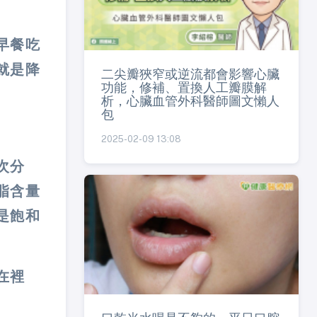
早餐吃
就是降
二尖瓣狹窄或逆流都會影響心臟
功能，修補、置換人工瓣膜解
析，心臟血管外科醫師圖文懶人
包
2025-02-09 13:08
次分
脂含量
是飽和
在裡