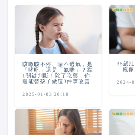
35歲
咳嗽咳不停、喘不過氣，是
「鏡像
「哮吼」還是「氣喘」？靠
1關鍵判斷！除了吃藥，你
還能替孩子做這3件事改善
2024-0
2025-01-03 20:18