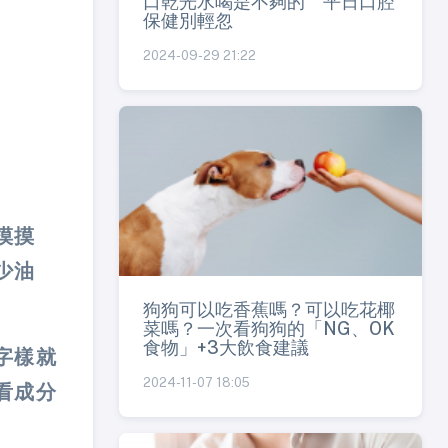
口乾光水喝是不夠的 平日口腔
保健別輕忽
2024-09-29 21:22
摸摸
少油
狗狗可以吃香蕉嗎？可以吃花椰
菜嗎？一次看狗狗的「NG、OK
食物」+3大飲食建議
字樣就
2024-11-07 18:05
看成分