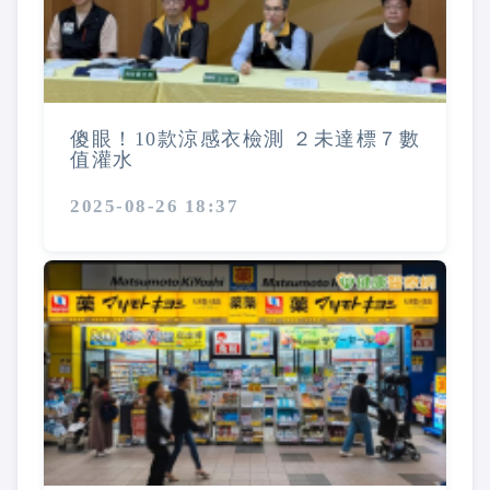
傻眼！10款涼感衣檢測 ２未達標７數
值灌水
2025-08-26 18:37