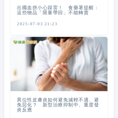
出國血拼小心踩雷！ 食藥署提醒：
這些物品「限量帶回」不能轉賣
2025-07-03 21:23
異位性皮膚炎如何避免減輕不適、避
免惡化？ 新型治療抑制中、重度發
炎反應