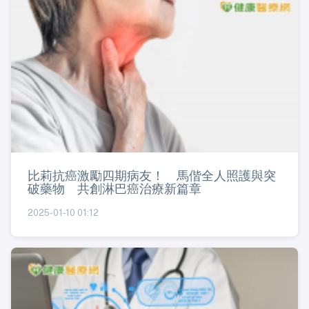
比莉抗癌激勵四期病友！ 馬偕全人照護與突
破藥物 共創淋巴癌治療新篇章
2025-01-10 01:12