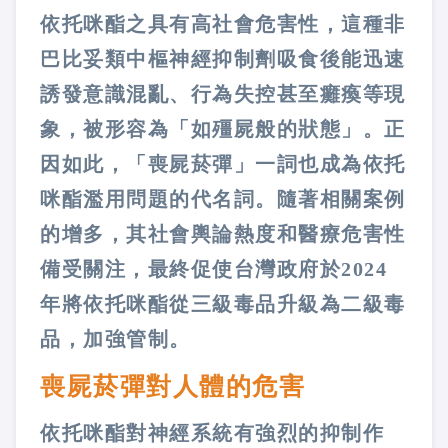
依托咪酯之具有高社會危害性，這種非
巴比妥類中樞神經抑制劑吸食後能迅速
誘發意識混亂、行為失控甚至癱瘓等現
象，被形容為「如殭屍般的狀態」。正
因如此，「喪屍菸彈」一詞也成為依托
咪酯濫用問題的代名詞。隨著相關案例
的增多，其社會輿論熱度和醫療危害性
備受關注，最終促使台灣政府於2024
年將依托咪酯從三級毒品升級為二級毒
品，加強管制​​。
喪屍菸彈對人體的危害
依托咪酯對神經系統有強烈的抑制作