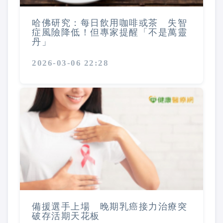
哈佛研究：每日飲用咖啡或茶 失智
症風險降低！但專家提醒「不是萬靈
丹」
2026-03-06 22:28
備援選手上場 晚期乳癌接力治療突
破存活期天花板