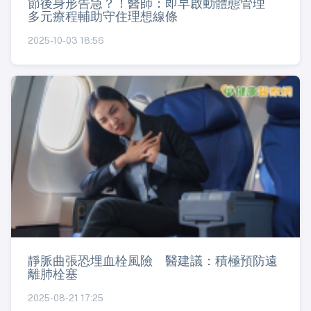
節後身形告急？！醫師：即早啟動體態管理
多元療程輔助守住理想線條
2025-10-03 18:56
靜脈曲張恐埋血栓風險 醫建議：積極預防遠
離肺栓塞
2025-08-21 17:25