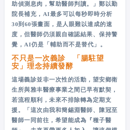
助偵測息肉，幫助醫師判讀。」鄭以勤
院長補充，AI最多可以每秒即時分析
30到60張畫面，是人眼難以達成的速
度，但醫師仍須親自確認結果、保持警
覺，AI仍是「輔助而不是替代」。
不只是一次義診 「腸駐望
安」理念持續發酵
這場義診並非一次性的活動，望安鄉衛
生所與雅丰醫療事業之間已早有默契，
若流程順利，未來不排除轉為定期支
援。「這次由我和簡錫淵醫師、陳冠至
醫師一同前往，希望能成為『種子醫