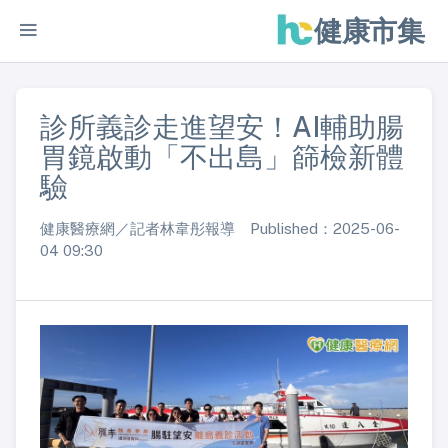
健康市集
診所義診走進望安！AI輔助腸
胃鏡啟動「不出島」篩檢新體
驗
健康醫療網／記者林韋彤報導 Published：2025-06-
04 09:30