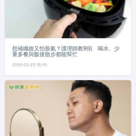
想補纖維又怕脹氣？護理師教9招 喝水、少
量多餐與飯後散步都能幫忙
2026-03-23 18:40