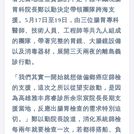
胃科院長鄭以勤決定帶領團隊跨海支
援。5月17日至19日，由三位腸胃專科
醫師、技術人員、工程師等共九人組成
的團隊，帶著完整的胃鏡、大腸鏡設備
以及消毒器材，展開三天兩夜的離島義
診行動。
「我們其實一開始就想做偏鄉癌症篩檢
的支援，這次之所以從望安啟動，是因
為高雄雅丰席睿診所余宗宸院長長期支
援當地，反應出腸胃檢查的需求特別迫
切。」鄭以勤院長說道，消化系統篩檢
每兩年就要檢查一次，若都得搭船、負