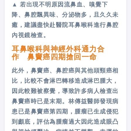
▲ 若出現不明原因流鼻血、嗅覺下
降、鼻腔飄異味、分泌物多，且久久未
癒，建議盡快赴醫院耳鼻喉科進行鼻腔
內視鏡檢查。
耳鼻喉科與神經外科通力合
作 鼻竇癌四期搶回一命
此外，鼻竇癌、鼻腔癌與其他頭頸癌相
比，比較不會淋巴轉移造成淋巴腫大，
因此較難被察覺，導致許多病人檢查出
鼻竇癌時已是末期。林傳益醫師發現病
患已是鼻竇癌第四期，腫瘤已生成侵犯
到顱底，評估為腫瘤過大因此造成眼凸