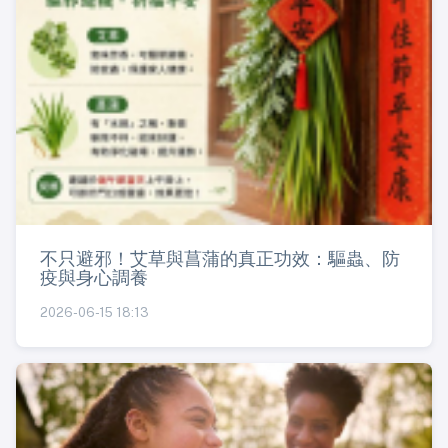
不只避邪！艾草與菖蒲的真正功效：驅蟲、防
疫與身心調養
2026-06-15 18:13