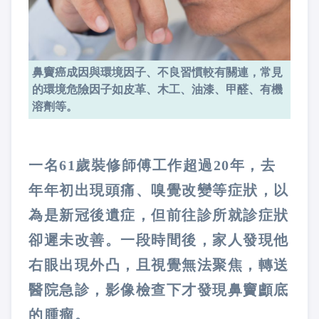
鼻竇癌成因與環境因子、不良習慣較有關連，常見
的環境危險因子如皮革、木工、油漆、甲醛、有機
溶劑等。
一名61歲裝修師傅工作超過20年，去
年年初出現頭痛、嗅覺改變等症狀，以
為是新冠後遺症，但前往診所就診症狀
卻遲未改善。一段時間後，家人發現他
右眼出現外凸，且視覺無法聚焦，轉送
醫院急診，影像檢查下才發現鼻竇顱底
的腫瘤。