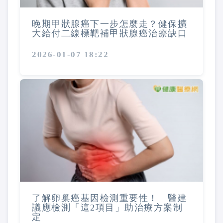
晚期甲狀腺癌下一步怎麼走？健保擴
大給付二線標靶補甲狀腺癌治療缺口
2026-01-07 18:22
了解卵巢癌基因檢測重要性！ 醫建
議應檢測「這2項目」助治療方案制
定