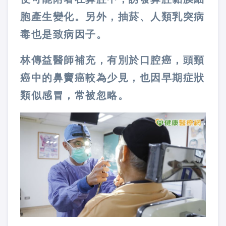
胞產生變化。另外，抽菸、人類乳突病
毒也是致病因子。
林傳益醫師補充，有別於口腔癌，頭頸
癌中的鼻竇癌較為少見，也因早期症狀
類似感冒，常被忽略。