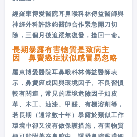
經羅東博愛醫院耳鼻喉科林傳益醫師與
神經外科許詠鈞醫師合作緊急開刀切
除，三個月後追蹤無復發，搶回一命。
長期暴露有害物質是致病主
因 鼻竇癌症狀似感冒易忽略
羅東博愛醫院耳鼻喉科林傳益醫師表
示，鼻竇癌成因與環境因子、不良習慣
較有關連，常見的環境危險因子如皮
革、木工、油漆、甲醛、有機溶劑等，
若長期（通常數十年）暴露於類似工作
環境中卻又沒有做保護措施，有害物質
便可能附著在鼻腔中，誘發鼻腔黏膜細