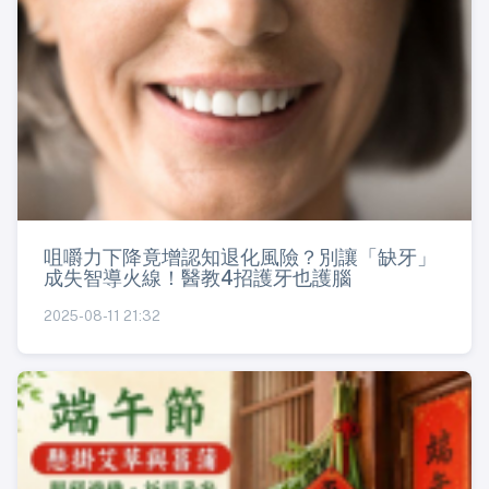
咀嚼力下降竟增認知退化風險？別讓「缺牙」
成失智導火線！醫教4招護牙也護腦
2025-08-11 21:32