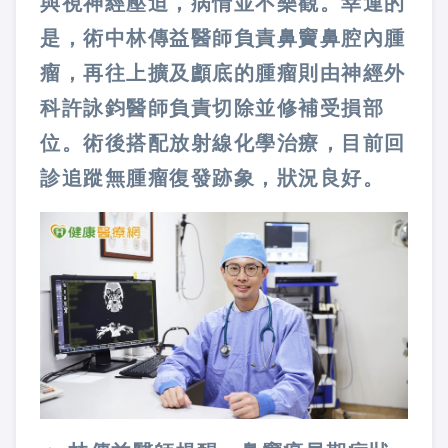
與視神經壓迫，病情並不樂觀。幸運的
是，術中林傳益醫師負責鼻竇鼻腔內腫
瘤，再往上擴及顱底的腫瘤則由神經外
科許詠鈞醫師負責切除並修補受損部
位。術後搭配放射線化學治療，目前回
診追蹤無腫瘤復發跡象，狀況良好。