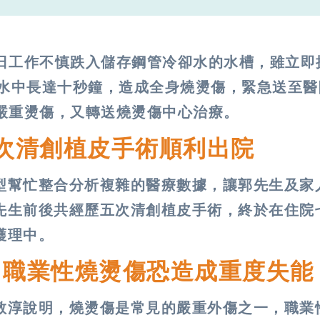
某日工作不慎跌入儲存鋼管冷卻水的水槽，雖立即
熱水中長達十秒鐘，造成全身燒燙傷，緊急送至
嚴重燙傷，又轉送燒燙傷中心治療。
次清創植皮手術順利出院
型幫忙整合分析複雜的醫療數據，讓郭先生及家
先生前後共經歷五次清創植皮手術，終於在住院
護理中。
 職業性燒燙傷恐造成重度失能
敬淳說明，燒燙傷是常見的嚴重外傷之一，職業