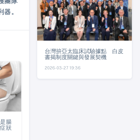
護團隊
利器。
台灣拚亞太臨床試驗據點 白皮
書揭制度關鍵與發展契機
2026-03-27 19:36
是腸
症狀