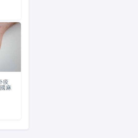
外疫
國麻