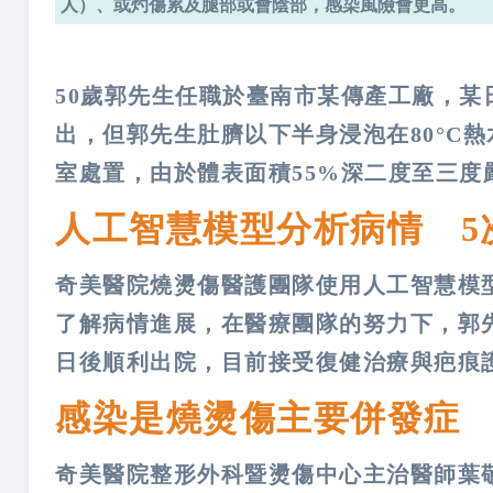
人）、或灼傷累及腿部或會陰部，感染風險會更高。
50歲郭先生任職於臺南市某傳產工廠，
出，但郭先生肚臍以下半身浸泡在80°C
室處置，由於體表面積55%深二度至三度
人工智慧模型分析病情 5
奇美醫院燒燙傷醫護團隊使用人工智慧模
了解病情進展，在醫療團隊的努力下，郭
日後順利出院，目前接受復健治療與疤痕
感染是燒燙傷主要併發症
奇美醫院整形外科暨燙傷中心主治醫師葉