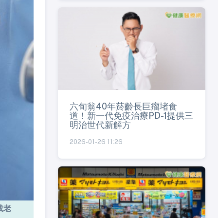
六旬翁40年菸齡長巨瘤堵食
道！新一代免疫治療PD-1提供三
明治世代新解方
2026-01-26 11:26
或老