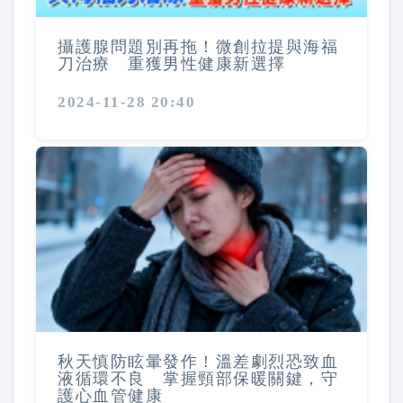
攝護腺問題別再拖！微創拉提與海福
刀治療 重獲男性健康新選擇
2024-11-28 20:40
秋天慎防眩暈發作！溫差劇烈恐致血
液循環不良 掌握頸部保暖關鍵，守
護心血管健康