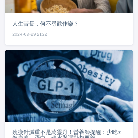
人生苦長，何不尋歡作樂？
2024-09-29 21:22
瘦瘦針減重不是萬靈丹！營養師提醒：少吃≠
健康瘦，蛋白、碳水與運動都要顧