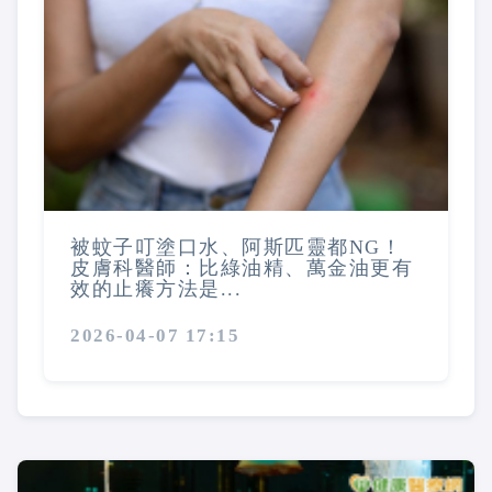
被蚊子叮塗口水、阿斯匹靈都NG！
皮膚科醫師：比綠油精、萬金油更有
效的止癢方法是...
2026-04-07 17:15