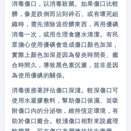
消毒傷口，以消毒殺菌。如果傷口比較
髒，像是跌倒而沾到碎石、或有壞死組
織時，需先清除這些髒東西，再用優碘
消毒一次，或用生理食鹽水清潔。有民
眾擔心使用優碘會造成傷口顏色加深，
實際上顏色加深是因為發炎時間長、癒
合時間久，導致黑色素沉澱，並非是因
為使用優碘的關係。
消毒後接著評估傷口深淺。較深傷口可
使用水凝膠敷料，幫助傷口保濕、並吸
附傷口內的分泌物，維持恆定環境，有
助於傷口癒合。較淺傷口相對來說處理