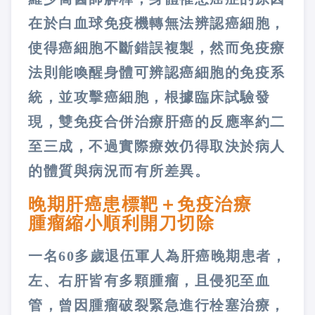
在於白血球免疫機轉無法辨認癌細胞，
使得癌細胞不斷錯誤複製，然而免疫療
法則能喚醒身體可辨認癌細胞的免疫系
統，並攻擊癌細胞，根據臨床試驗發
現，雙免疫合併治療肝癌的反應率約二
至三成，不過實際療效仍得取決於病人
的體質與病況而有所差異。
晚期肝癌患標靶＋免疫治療
腫瘤縮小順利開刀切除
一名60多歲退伍軍人為肝癌晚期患者，
左、右肝皆有多顆腫瘤，且侵犯至血
管，曾因腫瘤破裂緊急進行栓塞治療，