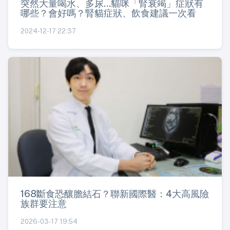
突然大量喝水、多尿...貓咪「腎衰竭」症狀有
哪些？會好嗎？腎貓症狀、飲食建議一次看
2024-12-17 22:37
168斷食恐釀膽結石？聯新國際醫：4大高風險
族群要注意
2026-03-17 19:54