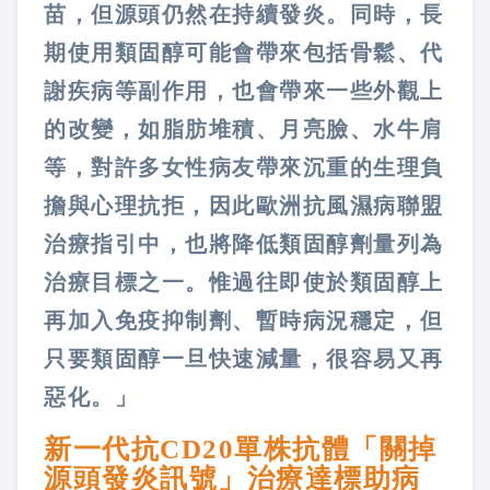
苗，但源頭仍然在持續發炎。同時，長
期使用類固醇可能會帶來包括骨鬆、代
謝疾病等副作用，也會帶來一些外觀上
的改變，如脂肪堆積、月亮臉、水牛肩
等，對許多女性病友帶來沉重的生理負
擔與心理抗拒，因此歐洲抗風濕病聯盟
治療指引中，也將降低類固醇劑量列為
治療目標之一。惟過往即使於類固醇上
再加入免疫抑制劑、暫時病況穩定，但
只要類固醇一旦快速減量，很容易又再
惡化。」
新一代抗CD20單株抗體「關掉
源頭發炎訊號」治療達標助病