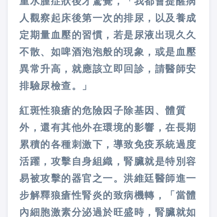
重水腫症狀後才驚覺，「我都會提醒病
人觀察起床後第一次的排尿，以及養成
定期量血壓的習慣，若是尿液出現久久
不散、如啤酒泡泡般的現象，或是血壓
異常升高，就應該立即回診，請醫師安
排驗尿檢查。」
紅斑性狼瘡的危險因子除基因、體質
外，還有其他外在環境的影響，在長期
累積的各種刺激下，導致免疫系統過度
活躍，攻擊自身組織，腎臟就是特別容
易被攻擊的器官之一。洪維廷醫師進一
步解釋狼瘡性腎炎的致病機轉，「當體
內細胞激素分泌過於旺盛時，腎臟就如