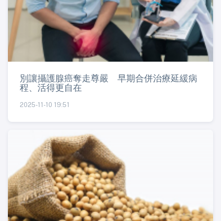
別讓攝護腺癌奪走尊嚴 早期合併治療延緩病
程、活得更自在
2025-11-10 19:51