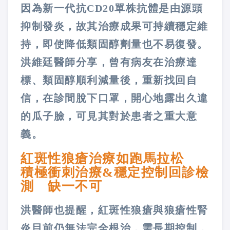
因為新一代抗CD20單株抗體是由源頭
抑制發炎，故其治療成果可持續穩定維
持，即使降低類固醇劑量也不易復發。
洪維廷醫師分享，曾有病友在治療達
標、類固醇順利減量後，重新找回自
信，在診間脫下口罩，開心地露出久違
的瓜子臉，可見其對於患者之重大意
義。
紅斑性狼瘡治療如跑馬拉松
積極衝刺治療&穩定控制回診檢
測 缺一不可
洪醫師也提醒，紅斑性狼瘡與狼瘡性腎
炎目前仍無法完全根治，需長期控制，