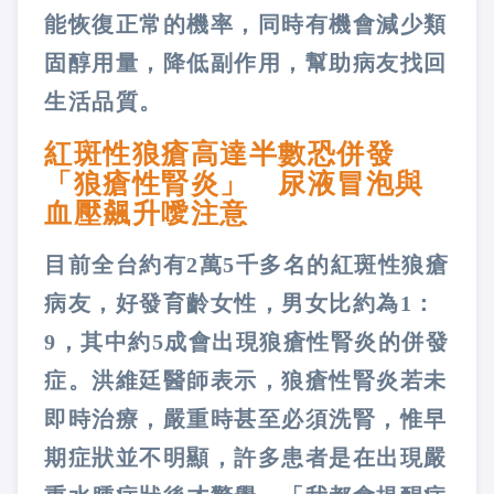
能恢復正常的機率，同時有機會減少類
固醇用量，降低副作用，幫助病友找回
生活品質。
紅斑性狼瘡高達半數恐併發
「狼瘡性腎炎」 尿液冒泡與
血壓飆升噯注意
目前全台約有2萬5千多名的紅斑性狼瘡
病友，好發育齡女性，男女比約為1：
9，其中約5成會出現狼瘡性腎炎的併發
症。洪維廷醫師表示，狼瘡性腎炎若未
即時治療，嚴重時甚至必須洗腎，惟早
期症狀並不明顯，許多患者是在出現嚴