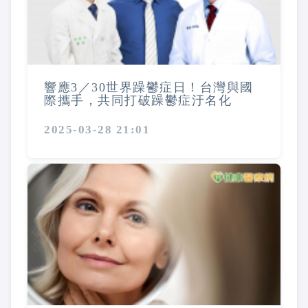
響應3／30世界躁鬱症日！台灣與國
際攜手，共同打破躁鬱症汙名化
2025-03-28 21:01