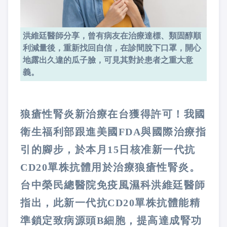
洪維廷醫師分享，曾有病友在治療達標、類固醇順
利減量後，重新找回自信，在診間脫下口罩，開心
地露出久違的瓜子臉，可見其對於患者之重大意
義。
狼瘡性腎炎新治療在台獲得許可！我國
衛生福利部跟進美國FDA與國際治療指
引的腳步，於本月15日核准新一代抗
CD20單株抗體用於治療狼瘡性腎炎。
台中榮民總醫院免疫風濕科洪維廷醫師
指出，此新一代抗CD20單株抗體能精
準鎖定致病源頭B細胞，提高達成腎功