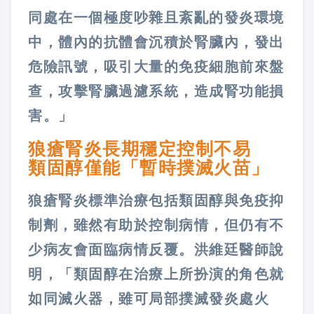
同處在一個極度吵雜且紊亂的發炎環境
中，體內的抗體會沉積於腎臟內，發出
危險訊號，吸引大量的免疫細胞前來盤
查，攻擊腎臟過濾系統，造成腎功能損
害。」
狼瘡腎炎長期穩定控制不易
類固醇僅能「暫時撲滅火苗」
狼瘡腎炎標準治療包括類固醇與免疫抑
制劑，雖然有助於控制病情，但仍有不
少病友會面臨病情反覆。洪維廷醫師說
明，「類固醇在治療上所扮演的角色就
如同滅火器，雖可局部撲滅發炎處火