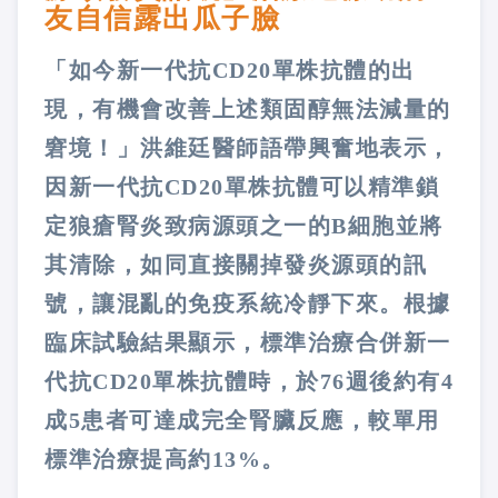
友自信露出瓜子臉
「如今新一代抗CD20單株抗體的出
現，有機會改善上述類固醇無法減量的
窘境！」洪維廷醫師語帶興奮地表示，
因新一代抗CD20單株抗體可以精準鎖
定狼瘡腎炎致病源頭之一的B細胞並將
其清除，如同直接關掉發炎源頭的訊
號，讓混亂的免疫系統冷靜下來。根據
臨床試驗結果顯示，標準治療合併新一
代抗CD20單株抗體時，於76週後約有4
成5患者可達成完全腎臟反應，較單用
標準治療提高約13%。