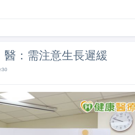
 醫：需注意生長遲緩
:30