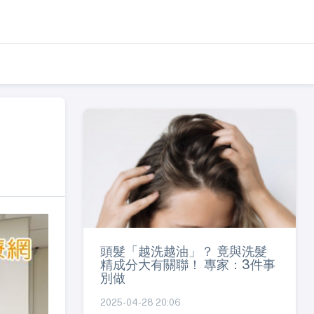
頭髮「越洗越油」？ 竟與洗髮
精成分大有關聯！ 專家：3件事
別做
2025-04-28 20:06