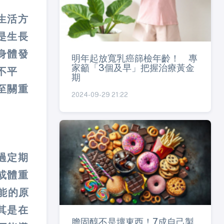
生活方
是生長
身體發
明年起放寬乳癌篩檢年齡！ 專
家籲「3個及早」把握治療黃金
不平
期
至關重
2024-09-29 21:22
過定期
或體重
能的原
其是在
膽固醇不是壞東西！7成自己製