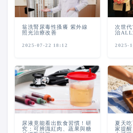
翁洗腎尿毒性搔癢 紫外線
次世代
照光治療改善
治AL
2025-07-22 18:12
2025-1
尿液竟能看出飲食習慣！研
夏天吃
究：可辨識紅肉、蔬果與糖
家提醒