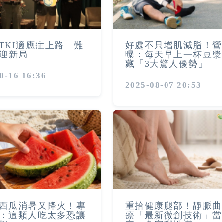
TKI適應症上路 難
好處不只增肌減脂！營
L迎新局
曝：每天早上一杯豆漿
藏「3大驚人優勢」
0-16 16:36
2025-08-07 20:53
西瓜消暑又降火！專
重拾健康腿部！靜脈曲
：這類人吃太多恐讓
療「最新微創技術」當