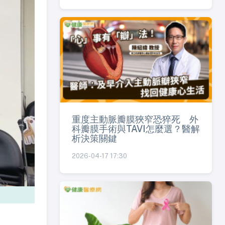
重度主動脈瓣膜狹窄恐猝死 外
科瓣膜手術與TAVI怎麼選？醫解
析決策關鍵
2026-04-17 17:30