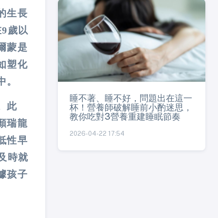
的生長
9歲以
爾蒙是
如塑化
中。
睡不著、睡不好，問題出在這一
。此
杯！營養師破解睡前小酌迷思，
教你吃對3營養重建睡眠節奏
顏瑞龍
2026-04-22 17:54
低性早
及時就
據孩子