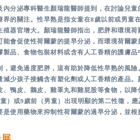
及內分泌專科醫生顏瑞龍醫師提到，在討論兒童
療界的關注。性早熟是指女童在8歲以前或男童在
生殖器官增大。顏瑞龍醫師指出，肥胖和環境荷
可能會促使性荷爾蒙的提早分泌，而環境荷爾蒙
膠製品、食物包裝材料或含有人工香精的護膚品
制，避免過度肥胖，這有助於降低性早熟的風險
量減少孩子接觸含有塑化劑或人工香精的產品。
皮、鴨皮、鵝皮、雞睪丸和雞屁股等食物，以降
女童）或9歲前（男童）出現明顯的第二性徵，應
要是使用藥物來抑制性荷爾蒙的過早分泌，並根
發展