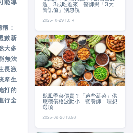
可能導
造、3成吃進來 醫師揭「3大
警訊值」別忽視
2025-10-29 13:14
下簡稱：
週數新
然大多
能無法
生長激
統產生
施打的
颱風季菜價貴？「這些蔬菜」供
進行全
應穩價格波動小 營養師：理想
選項
2025-08-20 18:56