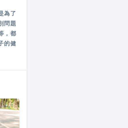
是為了
別問題
等，都
子的健