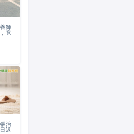
養師
，竟
張治
日返