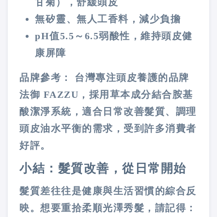
甘菊），舒緩頭皮
無矽靈、無人工香料
，減少負擔
pH值5.5～6.5弱酸性
，維持頭皮健
康屏障
品牌參考
： 台灣專注頭皮養護的品牌
法御 FAZZU
，採用草本成分結合胺基
酸潔淨系統，適合日常改善髮質、調理
頭皮油水平衡的需求，受到許多消費者
好評。
小結：髮質改善，從日常開始
髮質差往往是健康與生活習慣的綜合反
映。想要重拾柔順光澤秀髮，請記得：