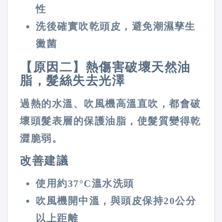
性
洗後確實吹乾頭皮，避免潮濕孳生
黴菌
【原因二】熱傷害破壞天然油
脂，髮絲失去光澤
過熱的水溫、吹風機高溫直吹，都會破
壞頭髮表層的保護油脂，使髮質變得乾
澀脆弱。
改善建議
使用約37°C溫水洗頭
吹風機開中溫，與頭皮保持20公分
以上距離