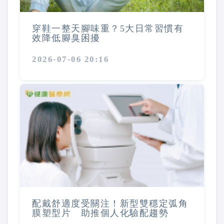
穿鞋一整天腳味重？5大日常習慣有
效降低腳臭困擾
2026-07-06 20:16
配戴舒適度受關注！新型雙穩定弧角
膜塑型片 助推個人化驗配趨勢