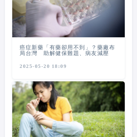
癌症新藥「有藥卻用不到」？藥廠布
局台灣 助解健保難題、病友減壓
2025-05-20 18:09