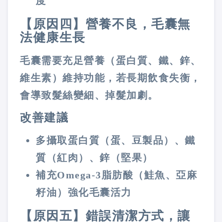
度
【原因四】營養不良，毛囊無
法健康生長
毛囊需要充足營養（蛋白質、鐵、鋅、
維生素）維持功能，若長期飲食失衡，
會導致髮絲變細、掉髮加劇。
改善建議
多攝取蛋白質（蛋、豆製品）、鐵
質（紅肉）、鋅（堅果）
補充Omega-3脂肪酸（鮭魚、亞麻
籽油）強化毛囊活力
【原因五】錯誤清潔方式，讓