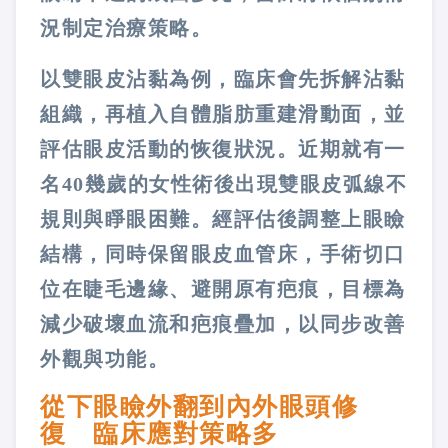
況制定治療策略。
以雙眼皮沾黏為例，臨床會先拆解沾黏
組織，再植入自體脂肪重建滑動面，並
評估眼皮活動的恢復狀況。近期就有一
名40幾歲的女性術後出現雙眼皮弧線不
規則與睜眼困難。經評估後調整上眼瞼
結構，同時保留眼皮血管床，手術切口
位在睫毛邊緣、避開原有疤痕，目標為
減少破壞血流和疤痕疊加，以同步改善
外觀與功能。
從下眼瞼外翻到內外眼頭修
復 臨床應對策略多