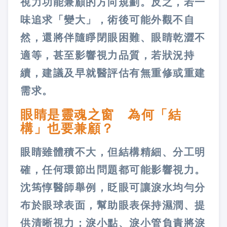
視力功能兼顧的方向規劃。反之，若一
味追求「變大」，術後可能外觀不自
然，還將伴隨睜閉眼困難、眼睛乾澀不
適等，甚至影響視力品質，若狀況持
續，建議及早就醫評估有無重修或重建
需求。
眼睛是靈魂之窗 為何「結
構」也要兼顧？
眼睛雖體積不大，但結構精細、分工明
確，任何環節出問題都可能影響視力。
沈筠惇醫師舉例，眨眼可讓淚水均勻分
布於眼球表面，幫助眼表保持濕潤、提
供清晰視力；淚小點、淚小管負責將淚