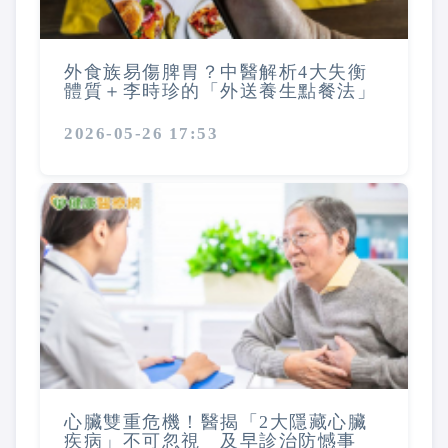
外食族易傷脾胃？中醫解析4大失衡
體質＋李時珍的「外送養生點餐法」
2026-05-26 17:53
心臟雙重危機！醫揭「2大隱藏心臟
疾病」不可忽視 及早診治防憾事