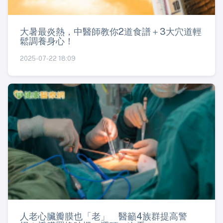
大暑最炎熱，中醫師教你2道食譜＋3大穴道輕
鬆調養身心！
2025-07-22 18:09
人老心臟瓣膜也「老」 醫籲4族群提高警