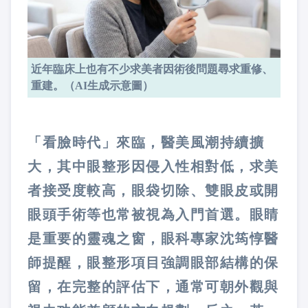
近年臨床上也有不少求美者因術後問題尋求重修、
重建。（AI生成示意圖）
「看臉時代」來臨，醫美風潮持續擴
大，其中眼整形因侵入性相對低，求美
者接受度較高，眼袋切除、雙眼皮或開
眼頭手術等也常被視為入門首選。眼睛
是重要的靈魂之窗，眼科專家沈筠惇醫
師提醒，眼整形項目強調眼部結構的保
留，在完整的評估下，通常可朝外觀與