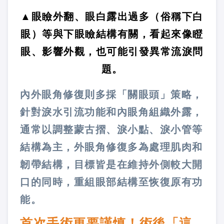
▲眼瞼外翻、眼白露出過多（俗稱下白
眼）等與下眼瞼結構有關，看起來像瞪
眼、影響外觀，也可能引發異常流淚問
題。
內外眼角修復則多採「關眼頭」策略，
針對淚水引流功能和內眼角組織外露，
通常以調整蒙古摺、淚小點、淚小管等
結構為主，外眼角修復多為處理肌肉和
韌帶結構，目標皆是在維持外側較大開
口的同時，重組眼部結構至恢復原有功
能。
首次手術更要謹慎！術後「這