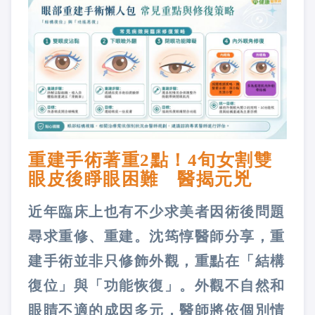
重建手術著重2點！4旬女割雙
眼皮後睜眼困難 醫揭元兇
近年臨床上也有不少求美者因術後問題
尋求重修、重建。沈筠惇醫師分享，重
建手術並非只修飾外觀，重點在「結構
復位」與「功能恢復」。外觀不自然和
眼睛不適的成因多元，醫師將依個別情