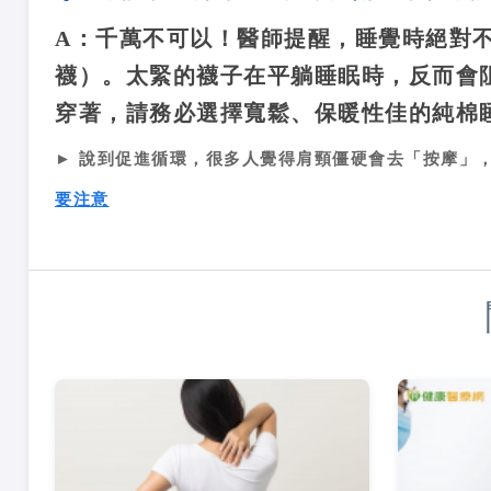
A：
千萬不可以！醫師提醒，睡覺時絕對
襪）。太緊的襪子在平躺睡眠時，反而會
穿著，請務必選擇寬鬆、保暖性佳的純棉
► 說到促進循環，很多人覺得肩頸僵硬會去「按摩」
要注意