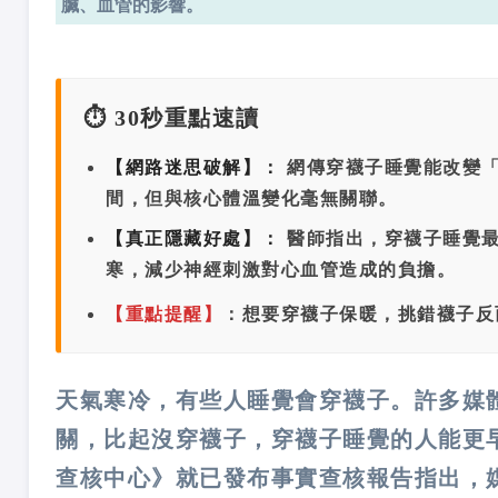
臟、血管的影響。
⏱️ 30秒重點速讀
【網路迷思破解】：
網傳穿襪子睡覺能改變「
間，但與核心體溫變化毫無關聯。
【真正隱藏好處】：
醫師指出，穿襪子睡覺最
寒，減少神經刺激對心血管造成的負擔。
【重點提醒】
：想要穿襪子保暖，挑錯襪子反而
天氣寒冷，有些人睡覺會穿襪子。許多媒
關，比起沒穿襪子，穿襪子睡覺的人能更
查核中心》就已發布事實查核報告指出，