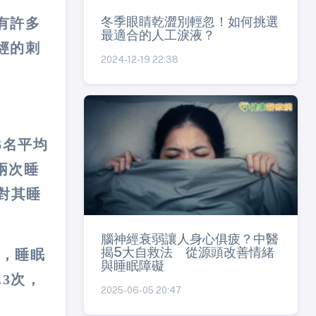
冬季眼睛乾澀別輕忽！如何挑選
有許多
最適合的人工淚液？
經的刺
2024-12-19 22:38
對6名平均
兩次睡
對其睡
腦神經衰弱讓人身心俱疲？中醫
揭5大自救法 從源頭改善情緒
異，睡眠
與睡眠障礙
.3次，
2025-06-05 20:47