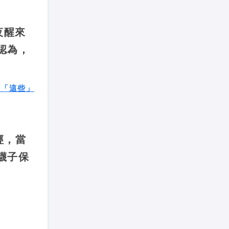
夜醒來
認為，
有「這些」
經，當
襪子保