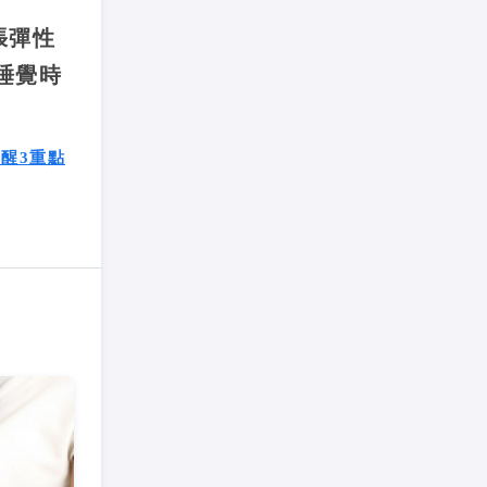
張彈性
睡覺時
醒3重點