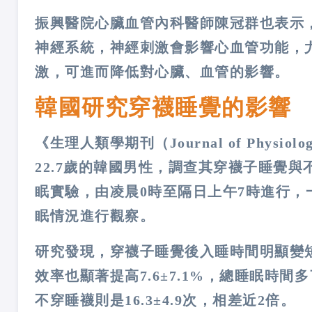
振興醫院心臟血管內科醫師陳冠群也表示
神經系統，神經刺激會影響心血管功能，
激，可進而降低對心臟、血管的影響。
韓國研究穿襪睡覺的影響
《生理人類學期刊（Journal of Physio
22.7歲的韓國男性，調查其穿襪子睡覺
眠實驗，由凌晨0時至隔日上午7時進行
眠情況進行觀察。
研究發現，穿襪子睡覺後入睡時間明顯變短，
效率也顯著提高7.6±7.1%，總睡眠時間多了
不穿睡襪則是16.3±4.9次，相差近2倍。