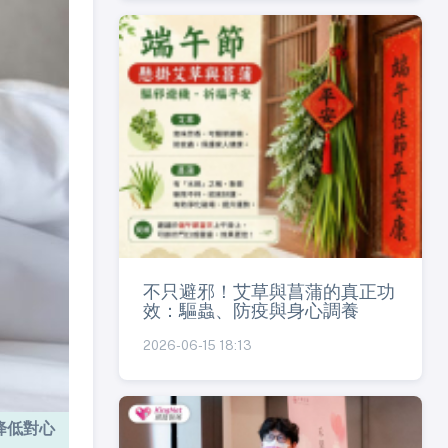
不只避邪！艾草與菖蒲的真正功
效：驅蟲、防疫與身心調養
2026-06-15 18:13
降低對心