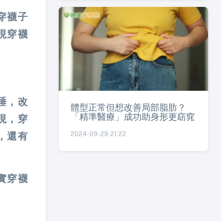
穿襪子
現穿襪
睡，改
體型正常但想改善局部脂肪？
「精準醫療」成功助身形更窈窕
現，穿
2024-09-29 21:22
，還有
實穿襪