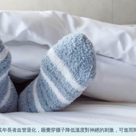
其年長者血管退化，睡覺穿襪子降低溫度對神經的刺激，可進而