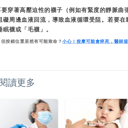
不要穿著高壓迫性的襪子（例如有緊度的靜脈曲
阻礙周邊血液回流，導致血液循環受阻。若要在
睡眠襪或「毛襪」。
，但按錯位置居然有可能致命？
小心！按摩可能會猝死，醫師提
閱讀更多