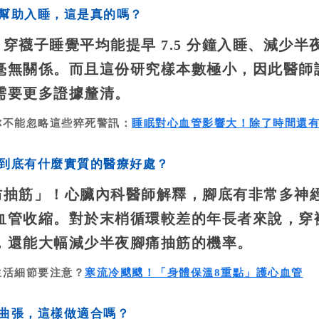
」幫助入睡，這是真的嗎？
襪子睡覺平均能提早 7.5 分鐘入睡、減少半
毫無關係。而且這份研究樣本數極小，因此醫師
需要更多證據釐清。
你不能忽略這些猝死警訊：
睡眠對心血管影響大！除了時間還
子到底有什麼實質的醫療好處？
防抽筋」！心臟內科醫師解釋，腳底有非常多神
血管收縮。對於末梢循環較差的年長者來說，穿
，還能大幅減少半夜腳痛抽筋的機率。
生活細節要注意？
寒流冷颼颼！「身體保溫8重點」護心血管
脈曲張，這樣做適合嗎？