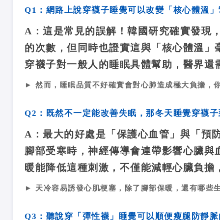
Q1：網路上說穿襪子睡覺可以改變「核心體溫
A：
這是常見的誤解！韓國研究確實發現，穿
的次數，但同時也證實這與「核心體溫」
穿襪子對一般人的睡眠具體幫助，醫界還
► 然而，睡眠品質不好確實會對心肺造成極大負擔，
Q2：既然不一定能改善失眠，那冬天睡覺穿襪
A：
最大的好處是「保護心血管」與「預
腳部受寒時，神經傳導會連帶影響心臟與
暖能降低這種刺激，不僅能減輕心臟負擔
► 天冷容易誘發心肌梗塞，除了腳部保暖，還有哪些
Q3：聽說穿「彈性襪」睡覺可以順便瘦腿防靜