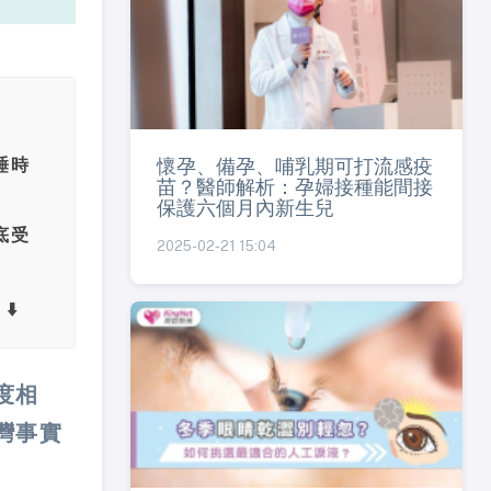
懷孕、備孕、哺乳期可打流感疫
睡時
苗？醫師解析：孕婦接種能間接
保護六個月內新生兒
底受
2025-02-21 15:04
⬇️
度相
灣事實