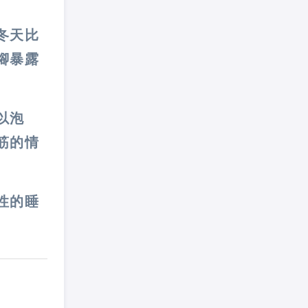
冬天比
腳暴露
以泡
筋的情
性的睡