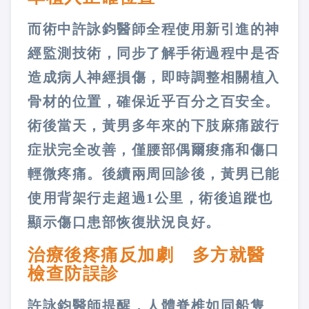
而術中許詠鈞醫師全程使用新引進的神
經監測技術，同步了解手術過程中是否
造成病人神經損傷，即時調整相關植入
骨材的位置，確保近乎百分之百安全。
術後當天，黃男多年來的下肢麻痛跛行
症狀完全改善，僅腰部偶爾痠痛和傷口
輕微疼痛。後續兩周回診後，黃男已能
使用背架行走超過1公里，術後追蹤也
顯示傷口患部恢復狀況良好。
治療後疼痛反加劇 多方就醫
檢查防誤診
許詠鈞醫師提醒，人體脊椎如同船隻