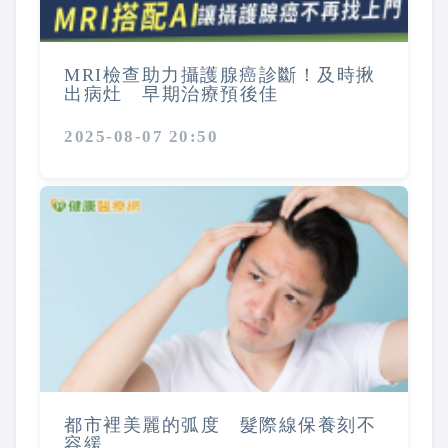
MRI檢查助力攝護腺癌診斷！及時揪
出病灶 早期治療預後佳
2025-08-07 20:50
都市裡美麗的弧度 髮際線保養刻不
容緩