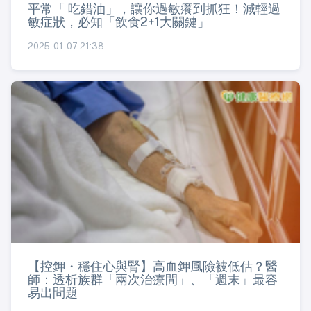
平常「 吃錯油」，讓你過敏癢到抓狂！減輕過
敏症狀，必知「飲食2+1大關鍵」
2025-01-07 21:38
【控鉀・穩住心與腎】高血鉀風險被低估？醫
師：透析族群「兩次治療間」、「週末」最容
易出問題