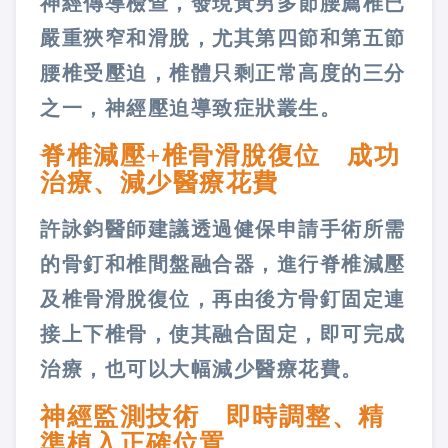
神經傳導檢查，發現黃男多節腰薦椎已
嚴重狹窄和滑脫，尤其第四節和第五節
腰椎受壓迫，椎體只剩正常高度的三分
之一，神經壓迫導致症狀叢生。
脊椎減壓+椎骨滑脫復位 成功
治療、減少醫療花費
許詠鈞醫師建議透過健保申請手術所需
的骨釘和椎間盤融合器，進行脊椎減壓
及椎骨滑脫復位，再由後方骨釘固定連
接上下椎骨，使其融合固定，即可完成
治療，也可以大幅減少醫療花費。
神經監測技術 即時調整、精
準植入正確位置