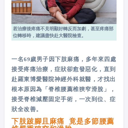
若治療後疼痛不見明顯好轉反而加劇，甚至疼痛部
位轉移時，建議盡快赴大醫院檢查。
一名69歲男子因下肢麻痛，多年來四處
接受疼痛治療，症狀卻愈發惡化，直到
赴羅東博愛醫院神經外科就醫，才找出
根本原因為「脊椎腰薦椎狹窄滑脫」，
接受脊椎減壓固定手術，一次到位、症
狀全改善。
下肢跛腳且麻痛 竟是多節腰薦