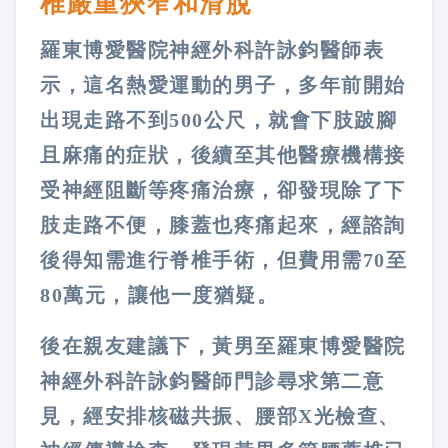
椎嚴重狹窄和滑脫
羅東博愛醫院神經外科許詠鈞醫師表
示，這名熱愛運動的男子，多年前開始
出現走路不到500公尺，就會下肢跛腳
且麻痛的症狀，後續至其他醫療機構接
受神經阻斷等疼痛治療，卻發現除了下
肢走路不便，膝蓋也疼痛起來，經諮詢
後得知需進行脊椎手術，但費用需70至
80萬元，讓他一度猶疑。
後在親友建議下，黃男至羅東博愛醫院
神經外科許詠鈞醫師門診尋求第二意
見，經安排核磁共振、腰部X光檢查、