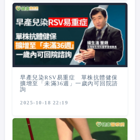
早產兒染RSV易重症 單株抗體健保
擴增至「未滿36週」一歲內可回院諮
詢
2025-10-18 22:19