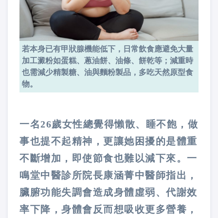
若本身已有甲狀腺機能低下，日常飲食應避免大量
加工澱粉如蛋糕、蔥油餅、油條、餅乾等；減重時
也需減少精製糖、油與麵粉製品，多吃天然原型食
物。
一名26歲女性總覺得懶散、睡不飽，做
事也提不起精神，更讓她困擾的是體重
不斷增加，即使節食也難以減下來。一
鳴堂中醫診所院長康涵菁中醫師指出，
臟腑功能失調會造成身體虛弱、代謝效
率下降，身體會反而想吸收更多營養，