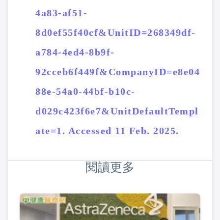
4a83-af51-
8d0ef55f40cf&UnitID=268349df-
a784-4ed4-8b9f-
92cceb6f449f&CompanyID=e8e04
88e-54a0-44bf-b10c-
d029c423f6e7&UnitDefaultTempl
ate=1. Accessed 11 Feb. 2025.
閱讀更多