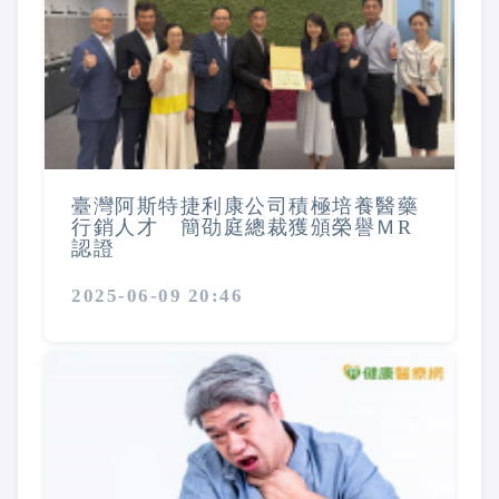
臺灣阿斯特捷利康公司積極培養醫藥
行銷人才 簡劭庭總裁獲頒榮譽ＭR
認證
2025-06-09 20:46