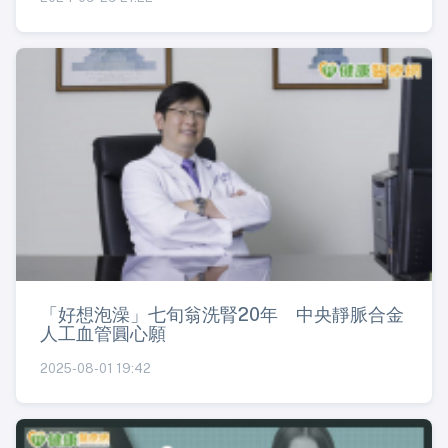
「好想泡澡」七旬翁洗腎20年 中央靜脈合金
人工血管圓心願
2025-08-01 19:42