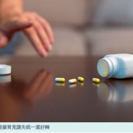
善腸胃竟讓失眠一週好轉