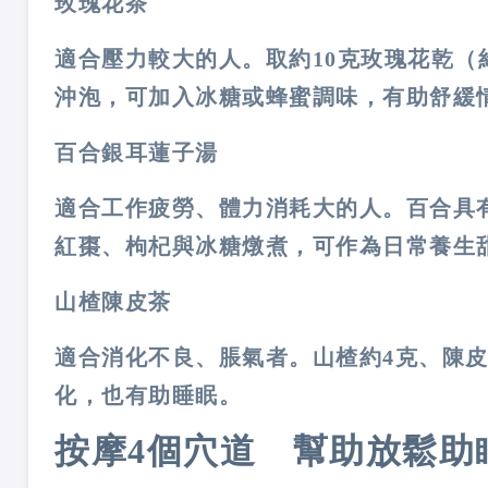
玫瑰花茶
適合壓力較大的人。取約
10
克玫瑰花乾（
沖泡，可加入冰糖或蜂蜜調味，有助舒緩
百合銀耳蓮子湯
適合工作疲勞、體力消耗大的人。百合具
紅棗、枸杞與冰糖燉煮，可作為日常養生
山楂陳皮茶
適合消化不良、脹氣者。山楂約
4
克、陳
化，也有助睡眠。
按摩
4
個穴道 幫助放鬆助