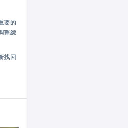
重要的
調整綜
新找回