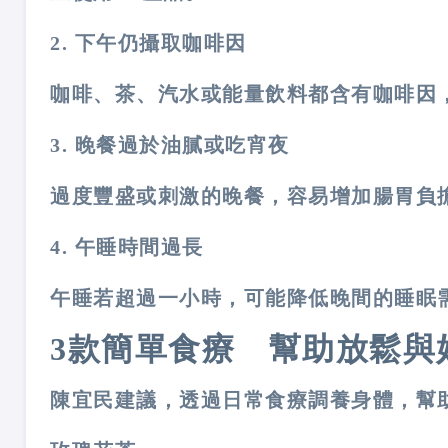
2.
下午仍攝取咖啡因
咖啡、茶、汽水或能量飲料都含有咖啡因
3.
晚餐過於油膩或吃宵夜
過度豐盛或刺激的晚餐，容易增加腸胃負
4.
午睡時間過長
午睡若超過一小時，可能降低晚間的睡眠
3
款簡單食療 幫助放鬆與
陳宜民建議，透過日常食療調養身體，幫