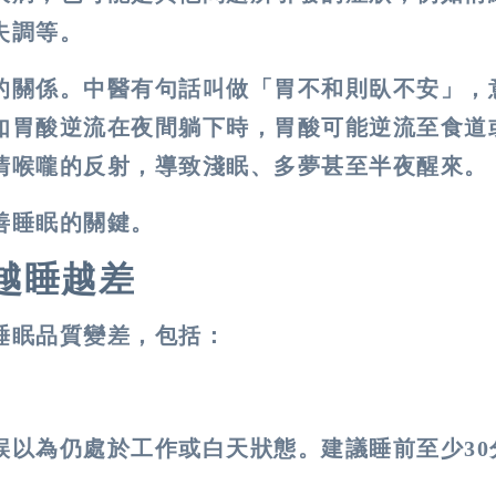
失調等。
的關係。中醫有句話叫做「胃不和則臥不安」，
如胃酸逆流在夜間躺下時，胃酸可能逆流至食道
清喉嚨的反射，導致淺眠、多夢甚至半夜醒來。
善睡眠的關鍵。
越睡越差
睡眠品質變差，包括：
誤以為仍處於工作或白天狀態。建議睡前至少
30