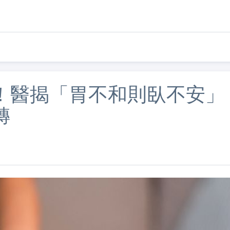
！醫揭「胃不和則臥不安」
轉