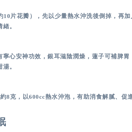
約
10
片花瓣），先以少量熱水沖洗後倒掉，再加
情緒。
有寧心安神功效，銀耳滋陰潤燥，蓮子可補脾胃
甜湯。
皮約
8
克，以
600cc
熱水沖泡，有助消食解膩、促
眠