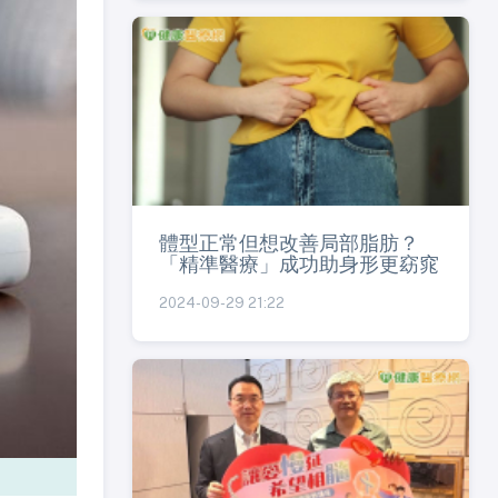
體型正常但想改善局部脂肪？
「精準醫療」成功助身形更窈窕
2024-09-29 21:22