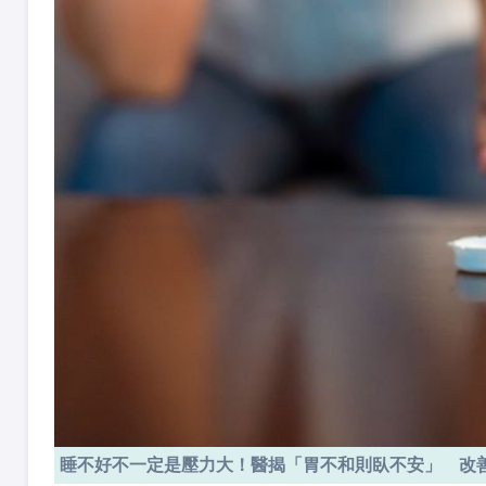
睡不好不一定是壓力大！醫揭「胃不和則臥不安」 改