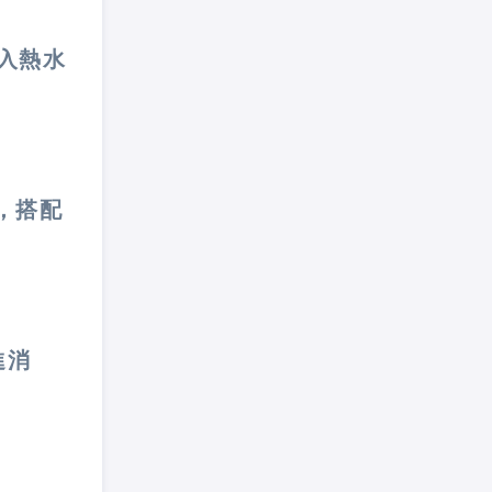
入熱水
，搭配
進消