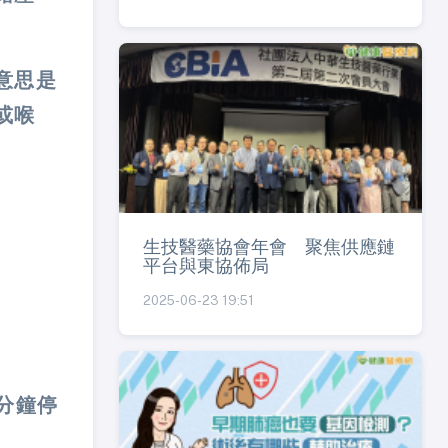
意思是
或喉
生技醫藥協會年會 聚焦供應鏈
平台與東協佈局
2025-06-23 19:51
分鐘停