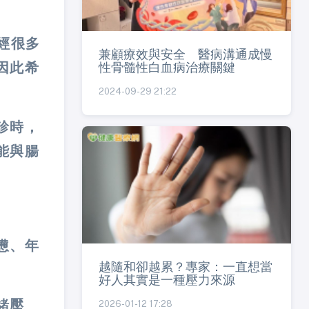
經很多
兼顧療效與安全 醫病溝通成慢
性骨髓性白血病治療關鍵
因此希
2024-09-29 21:22
診時，
能與腸
憊、年
越隨和卻越累？專家：一直想當
好人其實是一種壓力來源
緒壓
2026-01-12 17:28