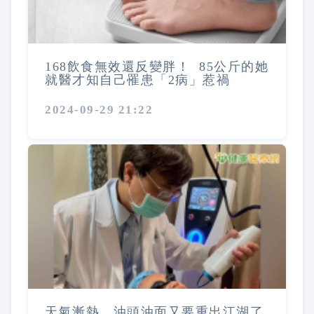
168飲食無效還反變胖！ 85公斤的她
就醫才知自己罹患「2病」惹禍
2024-09-29 21:22
天氣漸熱，油頭油面又要重出江湖了