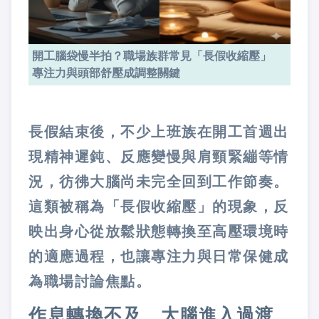
開工腦袋慢半拍？職場族群常見「長假收縮壓」
專注力與頭部舒壓成調整關鍵
長假結束後，不少上班族在開工首週出
現精神遲鈍、反應變慢與肩頸緊繃等情
況，彷彿大腦尚未完全回到工作節奏。
這類被稱為「長假收縮壓」的現象，反
映出身心從放鬆狀態轉換至高壓環境時
的適應過程，也讓專注力與日常保健成
為職場討論焦點。
作息轉換不及 大腦進入過渡