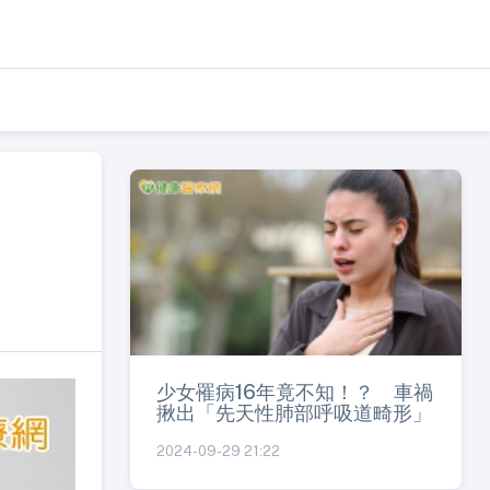
路
少女罹病16年竟不知！？ 車禍
揪出「先天性肺部呼吸道畸形」
2024-09-29 21:22