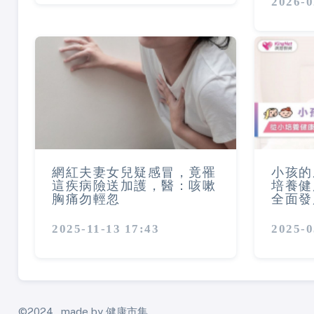
2026-0
網紅夫妻女兒疑感冒，竟罹
小孩的
這疾病險送加護，醫：咳嗽
培養健
胸痛勿輕忽
全面發
2025-11-13 17:43
2025-0
©2024 , made by 健康市集.