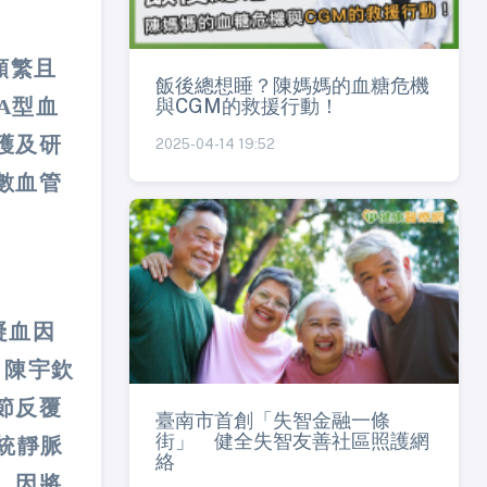
頻繁且
飯後總想睡？陳媽媽的血糖危機
與CGM的救援行動！
A型血
護及研
2025-04-14 19:52
數血管
凝血因
。陳宇欽
節反覆
臺南市首創「失智金融一條
街」 健全失智友善社區照護網
統靜脈
絡
，因將