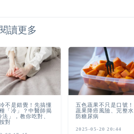
閱讀更多
冷不是錯覺！先搞懂
五色蔬果不只是口號！
種「冷」？中醫師揭
蔬果降癌風險、完整水
冷法」，教你吃對、
防糖尿病
按對
2025-05-20 20:44