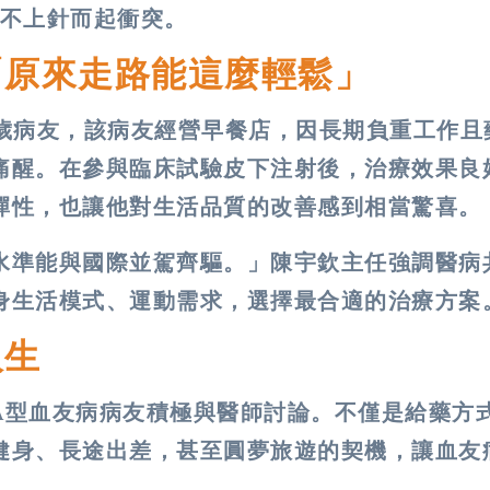
不上針而起衝突。
「原來走路能這麼輕鬆」
多歲病友，該病友經營早餐店，因長期負重工作且
痛醒。在參與臨床試驗皮下注射後，治療效果良
彈性，也讓他對生活品質的改善感到相當驚喜。
水準能與國際並駕齊驅。」陳宇欽主任強調醫病
身生活模式、運動需求，選擇最合適的治療方案
人生
A型血友病病友積極與醫師討論。不僅是給藥方
健身、長途出差，甚至圓夢旅遊的契機，讓血友