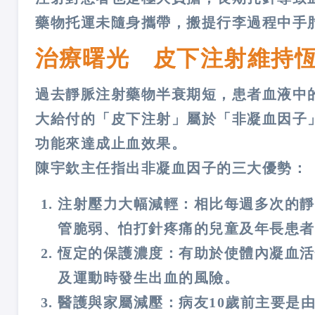
藥物托運未隨身攜帶，搬提行李過程中手
治療曙光 皮下注射維持
過去靜脈注射藥物半衰期短，患者血液中
大給付的「皮下注射」屬於「非凝血因子
功能來達成止血效果。
陳宇欽主任指出非凝血因子的三大優勢：
注射壓力大幅減輕：相比每週多次的靜
管脆弱、怕打針疼痛的兒童及年長患者
恆定的保護濃度：有助於使體內凝血活
及運動時發生出血的風險。
醫護與家屬減壓：病友10歲前主要是