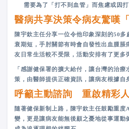
需要為了「打不到血管」而焦慮或因打
醫病共享決策令病友驚嘆
陳宇欽主任分享一位令他印象深刻的50
衰期短，手肘關節有時會自發性出血腫脹
友日常生活較不受限，活動安排有了更多
「感謝健保署的擴大給付，讓台灣的治療
策，由醫師提供正確資訊，讓病友根據自
呼籲主動諮詢 重啟精彩
隨著健保新制上路，陳宇欽主任鼓勵重度
變，更是讓病友能無後顧之憂地從事運動
成為追逐理想的絆腳石。