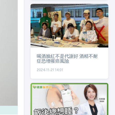
喝酒臉紅不是代謝好 酒精不耐
症恐增罹癌風險
2024-11-21 14:01