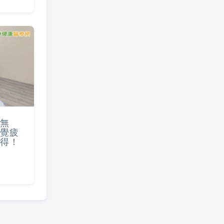
無
覺疲
得！