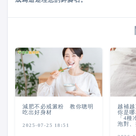
減肥不必戒澱粉 教你聰明
越補越
吃出好身材
你是哪
「4種
泡對、
2025-07-25 18:51