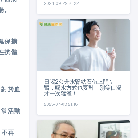
2024-09-29 21:22
湯。
健保擴
性抗體
日喝2公升水腎結石仍上門？
醫：喝水方式也要對 別等口渴
，對於血
才一次猛灌！
2025-07-03 21:18
日常活動
，不再