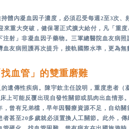
持體內凝血因子濃度，必須忍受每週2至3次、
月迎來重大突破，健保署正式擴大給付，凡「重度
下注射」非凝血因子藥物。三軍總醫院血友病照
灣血友病照護再次提升，接軌國際水準，更為無
「找血管」的雙重磨難
乏的遺傳性疾病。陳宇欽主任說明，重度患者（
臨床上可能反覆出現自發性關節或肌肉出血情形
年，曾有兄弟檔，早年因醫療資源不足，自幼關
患者甚至20多歲就必須置換人工關節。此外，傳
血管硬化、找血管困難。曾有病友在出國旅遊時