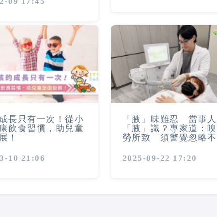
2-09 17:45
成長只有一次！從小
「腋」味難忍 當事人
康飲食習慣，助兒童
「腋」識？專家道：嗅
展！
勞所致 須警覺忽略不
3-10 21:06
2025-09-22 17:20