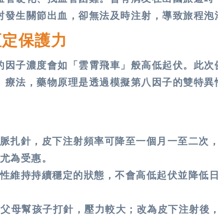
肘發生關節出血，卻無法及時注射，導致旅程泡
恆定保護力
的因子濃度會如「雲霄飛車」般高低起伏。此次
」療法，藥物原理是透過模擬第八因子的雙特異
脈扎針，皮下注射頻率可降至一個月一至二次
尤為受惠。
性維持持續穩定的狀態，不會高低起伏並降低
由父母幫孩子打針，壓力較大；改為皮下注射後