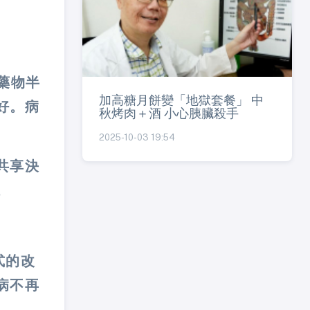
藥物半
加高糖月餅變「地獄套餐」 中
好。病
秋烤肉＋酒 小心胰臟殺手
2025-10-03 19:54
共享決
。
式的改
病不再