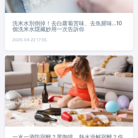
洗米水別倒掉！去白蘿蔔苦味、去魚腥味...10
個洗米水隱藏妙用一次告訴你
2026-04-22 17:55
一水一酒防宿醉？黑咖啡、熱水澡解宿醉？你