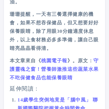
油。
珊珊提醒，一天有三餐選擇健康的機
會，如果不想吞保健品，但又想要好好
保養眼睛，除了用眼30分鐘適度休息
外，以上食材務必多多準備，讓自己眼
睛亮晶晶看得清。
本文章來自《
桃園電子報
》。原文：
守
護靈魂之窗！營養師激推這些蔬菜水果
不吃保健食品也能保養眼睛
延伸閱讀：
14歲學生突倒地竟是「腦中風」 聯
新國際醫院把握黃金時間救命