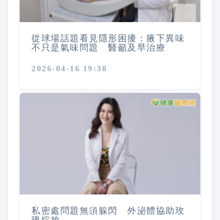
從球場話題看見隱形困擾：腋下異味
不只是氣味問題 醫籲及早治療
2026-04-16 19:38
私密處問題無須躲閃 外泌體協助玫
瑰綻放