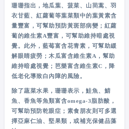
珊珊指出，地瓜葉、菠菜、山茼蒿、羽
衣甘藍、紅蘿蔔等葉菜類中的葉黃素含
量豐富，可幫助預防黃斑部病變；紅蘿
蔔的維生素A豐富，可幫助維持暗處視
覺。此外，藍莓富含花青素，可幫助緩
解眼睛疲勞；木瓜富含維生素A，幫助
維持暗處視覺；芭樂富含維生素C，降
低老化導致白內障的風險。
除了蔬菜水果，珊珊表示，鮭魚、鯖
魚、香魚等魚類富含omega-3脂肪酸，
可幫助預防乾眼症；素食朋友則可多選
擇亞麻仁油、堅果類，或補充保健品藻