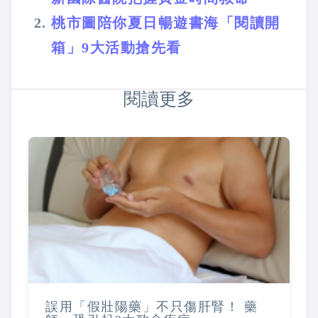
桃市圖陪你夏日暢遊書海「閱讀開
箱」9大活動搶先看
閱讀更多
誤用「假壯陽藥」不只傷肝腎！ 藥