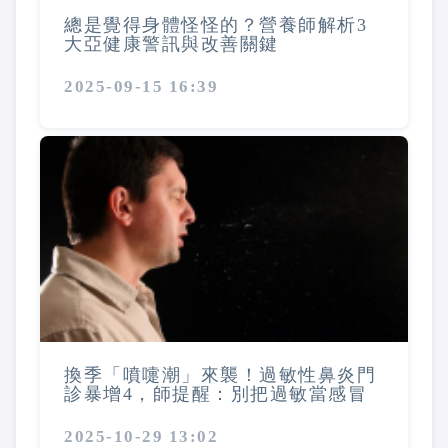
總是覺得身體怪怪的？營養師解析3
大亞健康警訊與改善關鍵
2025-09-15 16:39
換季「噴嚏潮」來襲！過敏性鼻炎門
診暴增4，師提醒：別把過敏當感冒
2025-10-29 13:02