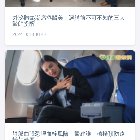
外泌體熱潮席捲醫美！選購前不可不知的三大
醫師提醒
2024-10-18 16:42
靜脈曲張恐埋血栓風險 醫建議：積極預防遠
離肺栓塞