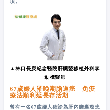
項。
▲林口長庚紀念醫院肝臟暨移植外科李
勁樵醫師
67歲婦人罹晚期膽道癌 免疫
療法順利延長存活期
曾有一名67歲婦人確診為肝內膽囊癌患