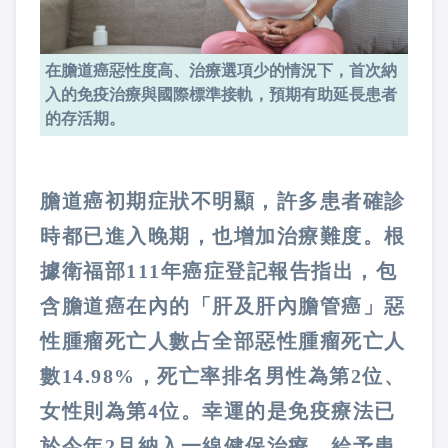
在膽道癌惡性度高、治療選項少的情況下，首次納
入的免疫治療與國際標準接軌，預期有助延長患者
的存活期。
膽道癌初期症狀不明顯，許多患者確診
時都已進入晚期，也增加治療難度。根
據衛福部111年癌症登記報告指出，包
含膽道癌在內的「肝及肝內膽管癌」惡
性腫瘤死亡人數占全部惡性腫瘤死亡人
數14.98%，死亡率排名男性為第2位、
女性則為第4位。幸運的是免疫療法已
於今年2月納入一線健保治療，給予患