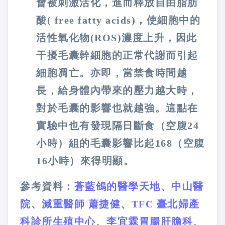
會被刺激活化，進而釋放自由脂肪
酸( free fatty acids)，使細胞中的
活性氧化物(ROS)濃度上升，因此
干擾毛囊幹細胞的正常代謝而引起
細胞凋亡。亦即，當禁食時間越
長，給身體內帶來的壓力越大時，
對於毛囊的影響也就越強。這點在
實驗中也有發現隔日斷食（空腹24
小時）組的毛囊影響比起168（空腹
16小時）來得明顯。
參考資料：
蒼藍鴿的醫學天地
、
中山醫
院
、
減重醫師 蕭捷健
、
TFC 臺北婦產
科診所生殖中心
、
李宜霖胃腸肝膽科
、