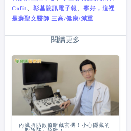
Cofit
、
彰基院訊電子報
、
寧好，這裡
是蘇聖文醫師 三高/健康/減重
閱讀更多
內臟脂肪數值暗藏玄機！小心隱藏的
「脂肪肝」陷阱！