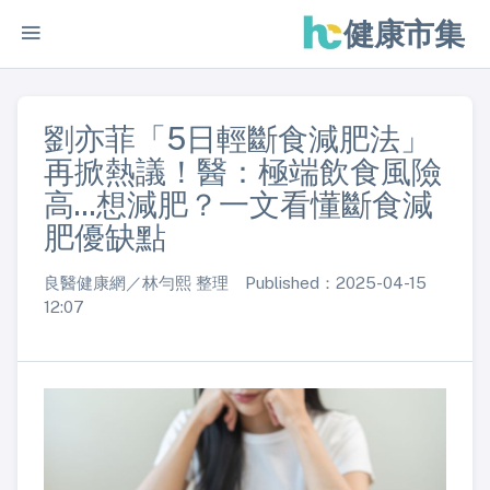
健康市集
劉亦菲「5日輕斷食減肥法」
再掀熱議！醫：極端飲食風險
高...想減肥？一文看懂斷食減
肥優缺點
良醫健康網／林勻熙 整理 Published：2025-04-15
12:07