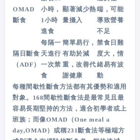
OMAD
小時，
顯著減少熱
端，可能
斷食
1小時
量攝入
導致營養
進食
不足
每隔一
簡單易行，
禁食日難
隔日斷食
天進行
有助於減
度大，情
（ADF）
一次禁
重，改善代
緒易有波
食
謝健康
動
每種間歇性斷食方法都有其優勢和適用
對象。168間歇性斷食法是最常見且最
容易長期堅持的方法，適合初學者或上
班族；而像OMAD（One meal a
day,OMAD）或稱231斷食法等極端方