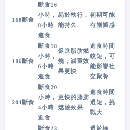
斷食16
小時，
易於執行，
初期可能
168斷食
8小時
能持久
有饑餓感
進食
斷食18
進食時間
促進脂肪燃
小時，
較短，可
186斷食
燒，減重效
6小時
能影響社
果更快
進食
交聚餐
斷食20
進食時間
小時，
更快的脂肪
204斷食
過短，挑
4小時
燃燒效果
戰大
進食
斷食23
過於極