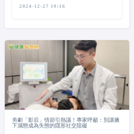
2024-12-27 19:16
夯劇「影后」情節引熱議！專家呼籲：別讓腋
下濕態成為失態的隱形社交阻礙