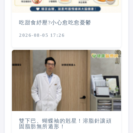
吃甜食紓壓?小心愈吃愈憂鬱
2026-08-05 17:26
雙下巴、蝴蝶袖的剋星！溶脂針讓頑
固脂肪無所遁形！